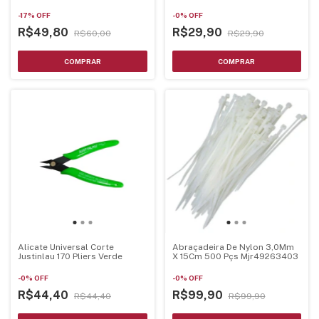
-
17
%
OFF
-
0
%
OFF
R$49,80
R$29,90
R$60,00
R$29,90
Alicate Universal Corte
Abraçadeira De Nylon 3,0Mm
Justinlau 170 Pliers Verde
X 15Cm 500 Pçs Mjr49263403
-
0
%
OFF
-
0
%
OFF
R$44,40
R$99,90
R$44,40
R$99,90