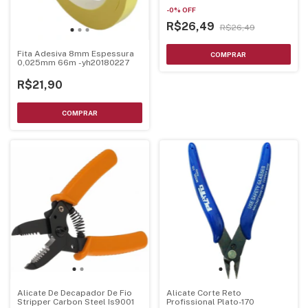
-
0
%
OFF
R$26,49
R$26,49
Fita Adesiva 8mm Espessura
0,025mm 66m -yh20180227
R$21,90
Alicate De Decapador De Fio
Alicate Corte Reto
Stripper Carbon Steel Is9001
Profissional Plato-170