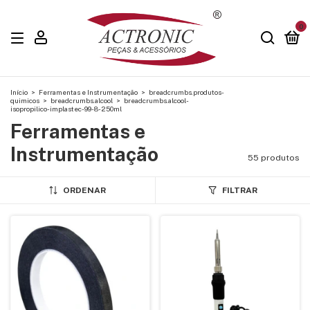
0
Início
>
Ferramentas e Instrumentação
>
breadcrumbs.produtos-
quimicos
>
breadcrumbs.alcool
>
breadcrumbs.alcool-
isopropilico-implastec-99-8-250ml
Ferramentas e
Instrumentação
55 produtos
ORDENAR
FILTRAR