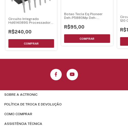
Botao Tecla Eq Pioneer
Circ
Deh-P5880Mp Deh-
Circuito Integrado
120 
P5850Mp Deh-P5800Mp
Hd614089S Processador
Dip-64
R$95,00
R$
R$240,00
SOBRE A ACTRONIC
POLÍTICA DE TROCA E DEVOLUÇÃO
COMO COMPRAR
ASSISTÊNCIA TÉCNICA