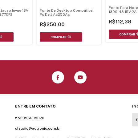
Fonte Para Note
tacao Invue 18V
Fonte De Desktop Compátivel
1300-43 15V 2A
2770P2
Pc Dell Ac255As
R$112,38
R$250,00
ENTRE EM CONTATO
IN
5511996605020
claudio@actronic.com.br