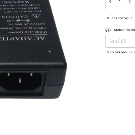
18
em estoque
Entregas para o 
Meios de en
Não sei meu CE