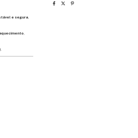
stável e segura
,
raquecimento
,
).