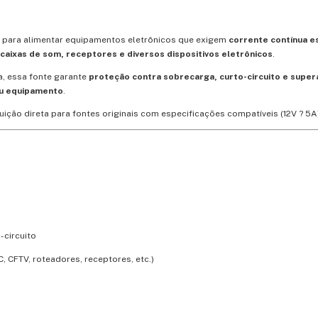
 para alimentar equipamentos eletrônicos que exigem
corrente contínua e
caixas de som, receptores e diversos dispositivos eletrônicos
.
a, essa fonte garante
proteção contra sobrecarga, curto-circuito e supe
eu equipamento
.
uição direta para fontes originais com especificações compatíveis (12V ? 5A
-circuito
, CFTV, roteadores, receptores, etc.)