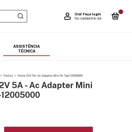
0
Olá!
Faça login
Ou cadastre-se
ASSISTÊNCIA
TÉCNICA
>
Fontes
>
Fonte 12V 5A - Ac Adapter Mini Pc Tpd-12005000
2V 5A - Ac Adapter Mini
-12005000