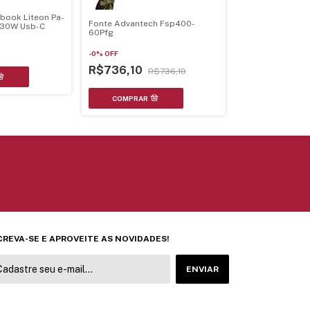
book Liteon Pa-
Fonte Advantech Fsp400-
 30W Usb-C
60Pfg
-
0
%
OFF
R$736,10
R$736,10
CREVA-SE E APROVEITE AS NOVIDADES!