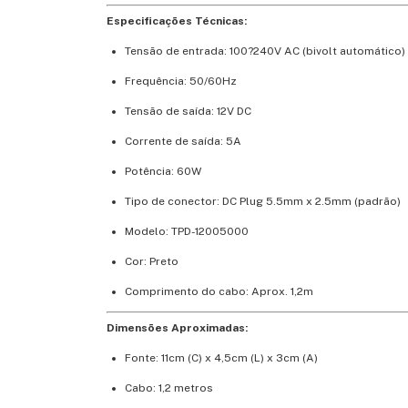
Especificações Técnicas:
Tensão de entrada: 100?240V AC (bivolt automático)
Frequência: 50/60Hz
Tensão de saída: 12V DC
Corrente de saída: 5A
Potência: 60W
Tipo de conector: DC Plug 5.5mm x 2.5mm (padrão)
Modelo: TPD-12005000
Cor: Preto
Comprimento do cabo: Aprox. 1,2m
Dimensões Aproximadas:
Fonte: 11cm (C) x 4,5cm (L) x 3cm (A)
Cabo: 1,2 metros