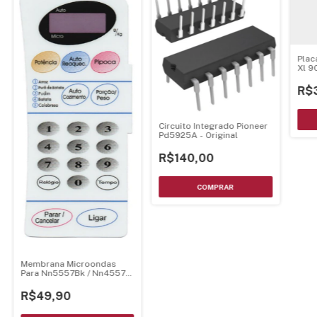
Plac
Xl 
R$
Circuito Integrado Pioneer
Pd5925A - Original
R$140,00
Membrana Microondas
Para Nn5557Bk / Nn4557
21.28.006
R$49,90