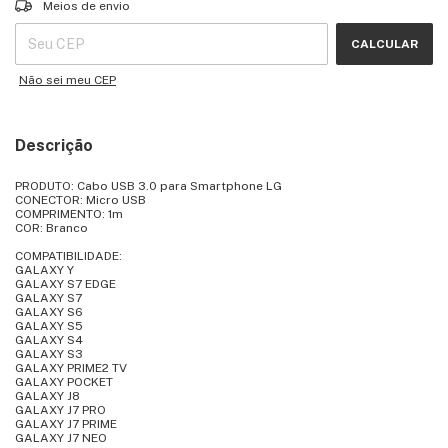
Entregas para o CEP:
ALTERAR CEP
Meios de envio
CALCULAR
Não sei meu CEP
Descrição
PRODUTO: Cabo USB 3.0 para Smartphone LG
CONECTOR: Micro USB
COMPRIMENTO: 1m
COR: Branco
COMPATIBILIDADE:
GALAXY Y
GALAXY S7 EDGE
GALAXY S7
GALAXY S6
GALAXY S5
GALAXY S4
GALAXY S3
GALAXY PRIME2 TV
GALAXY POCKET
GALAXY J8
GALAXY J7 PRO
GALAXY J7 PRIME
GALAXY J7 NEO