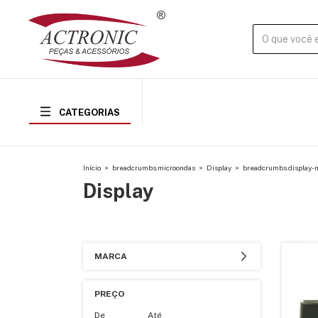
CATEGORIAS
Início
>
breadcrumbs.microondas
>
Display
>
breadcrumbs.display-m
Display
MARCA
PREÇO
De
Até