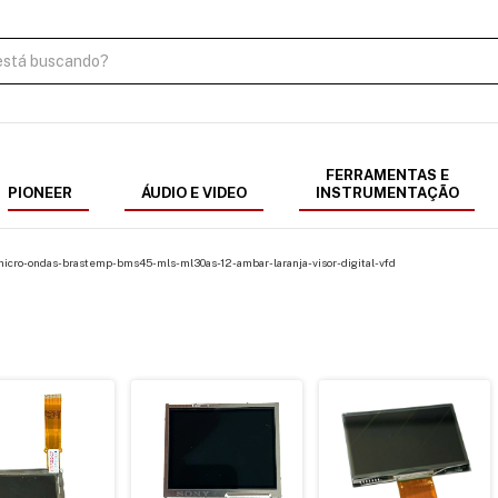
FERRAMENTAS E
PIONEER
ÁUDIO E VIDEO
INSTRUMENTAÇÃO
icro-ondas-brastemp-bms45-mls-ml30as-12-ambar-laranja-visor-digital-vfd