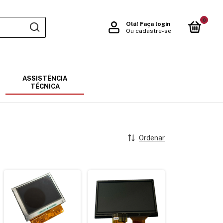
0
Olá!
Faça login
Ou cadastre-se
ASSISTÊNCIA
TÉCNICA
Ordenar