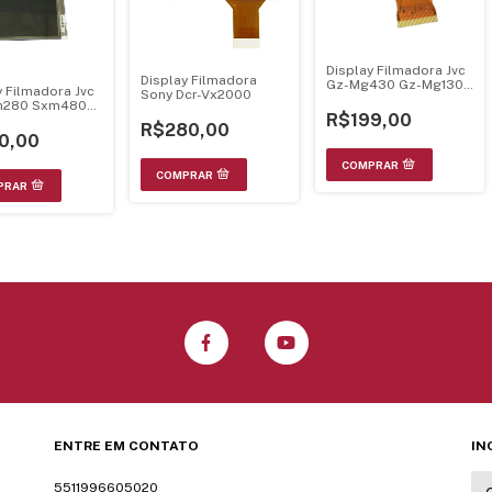
Display Filmadora Jvc
Display Filmadora
Gz-Mg430 Gz-Mg130
y Filmadora Jvc
Sony Dcr-Vx2000
Mg330
m280 Sxm480
R$199,00
1U
R$280,00
0,00
ENTRE EM CONTATO
IN
5511996605020