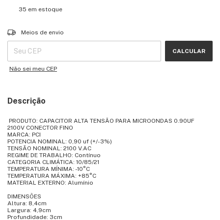
35
em estoque
Entregas para o CEP:
ALTERAR CEP
Meios de envio
CALCULAR
Não sei meu CEP
Descrição
PRODUTO: CAPACITOR ALTA TENSÃO PARA MICROONDAS 0.90UF
2100V CONECTOR FINO
MARCA: PCI
POTENCIA NOMINAL: 0,90 uf (+/-3%)
TENSÃO NOMINAL: 2100 V.AC
REGIME DE TRABALHO: Contínuo
CATEGORIA CLIMÁTICA: 10/85/21
TEMPERATURA MÍNIMA: -10°C
TEMPERATURA MÁXIMA: +85°C
MATERIAL EXTERNO: Alumínio
DIMENSÕES
Altura: 8,4cm
Largura: 4,9cm
Profundidade: 3cm