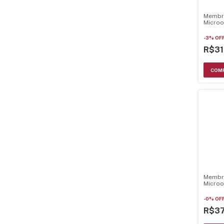
Membr
Microo
Cms46
-
3
%
OF
R$31
Membr
Micro
Bmp28E
-
0
%
OF
R$3