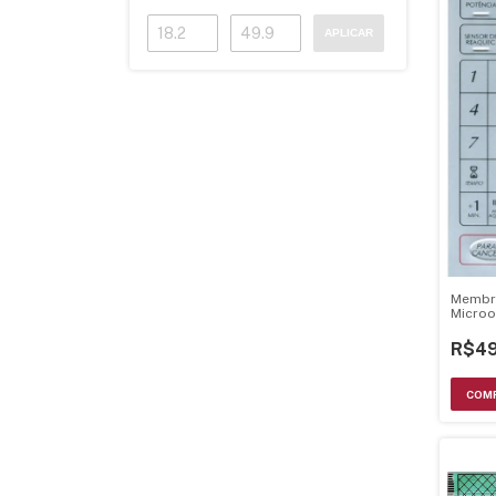
APLICAR
Membr
Microo
Nnr94 
R$49