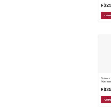
Espel
R$29
Membr
Microo
Pms26
Origin
R$25