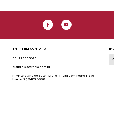
ENTRE EM CONTATO
IN
5511996605020
claudio@actronic.com.br
R. Vinte e Oito de Setembro, 514 - Vila Dom Pedro I, São
Paulo - SP, 04267-000