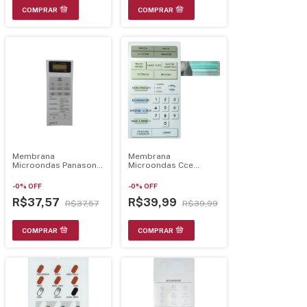
Membrana
Membrana
Microondas Panasonic
Microondas Cce
Nnst250W 21.28.090
Mw1480 Mw1550
Dourar 21.15.018
-
0
%
OFF
-
0
%
OFF
R$37,57
R$39,99
R$37,57
R$39,99