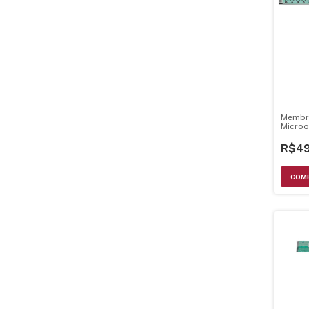
Membr
Microo
Me28x 
21.20.
R$49