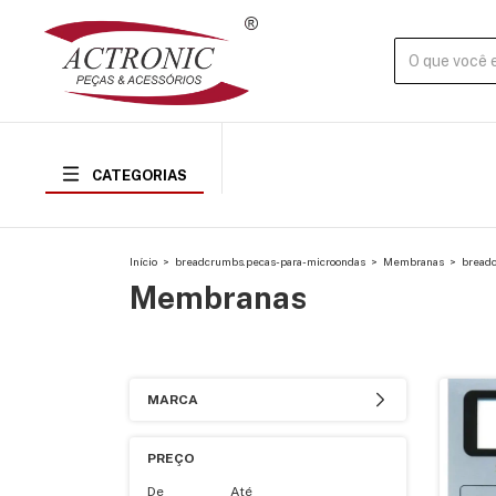
CATEGORIAS
Início
>
breadcrumbs.pecas-para-microondas
>
Membranas
>
bread
Membranas
MARCA
PREÇO
De
Até