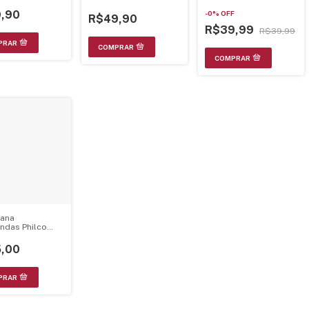
hada
Bog40 Arana 21.13.083
Bms18Ab 21.13.020
,90
-
0
%
OFF
R$49,90
R$39,99
R$39,99
ana
ndas Philco
 B17274P02W
al Galanz
,00