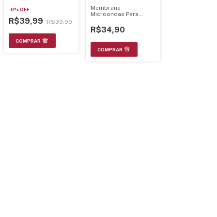
Modk018S 2B2Br
21.19.003
Membrana
-
0
%
OFF
Microondas Para
R$39,99
Philco Pms42
R$39,99
21.29.033
R$34,90