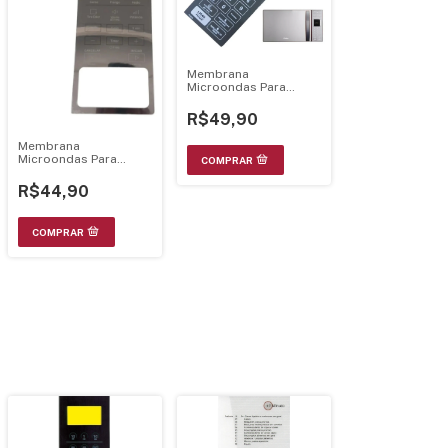
Membrana
Microondas Para
Pme25 Preto 21.29.018
R$49,90
Membrana
Microondas Para
Bms46ab Espelhada
R$44,90