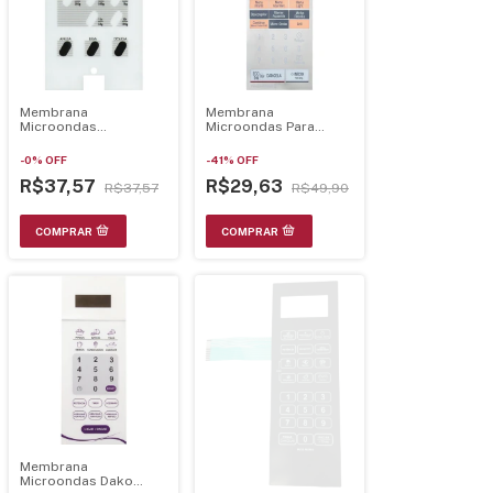
Membrana
Membrana
Microondas
Microondas Para
Prosdocimo
Mh7044L La 21.26.041
Tb3700Brc 21.30.003
-
0
%
OFF
-
41
%
OFF
R$37,57
R$29,63
R$37,57
R$49,90
Membrana
Microondas Dako