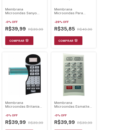
Membrana
Membrana
Microondas Sanyo
Microondas Para
Em704T Gr 21.32.004
Bms45 A Active
Branca 21.13.048
-
0
%
OFF
-
28
%
OFF
R$39,99
R$35,85
R$39,99
R$49,90
Membrana
Membrana
Microondas Britania
Microondas Esmaltec
Bm21L 21.40.002
Em19
-
0
%
OFF
-
0
%
OFF
R$39,99
R$39,99
R$39,99
R$39,99