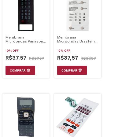
Membrana
Membrana
Microondas Panasonic
Microondas Brastemp
Nngf589 21.28.073
Bmp42 Branca Sem
Dourador 21.13.016
-
0
%
OFF
-
0
%
OFF
R$37,57
R$37,57
R$37,57
R$37,57