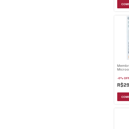
Membr
Microo
Cms26 
-
0
%
OF
R$2