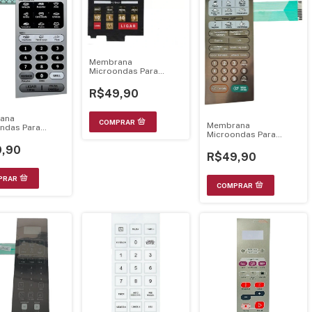
Membrana
Microondas Para
Nn7777 21.28.015
R$49,90
ana
Membrana
ndas Para
Microondas Para
Relevo
Mh3046sp 21.26.013
006
,90
R$49,90