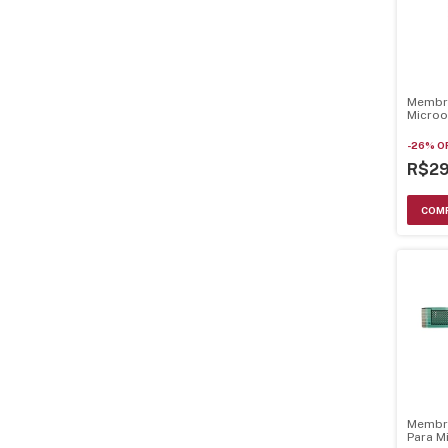
Membr
Microo
Nnst67
21.28.
-
26
%
O
R$2
Membr
Para M