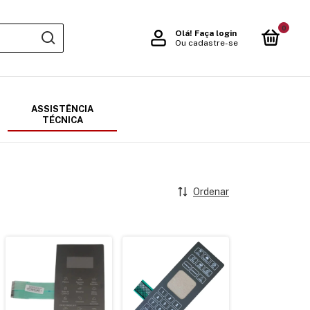
0
Olá!
Faça login
Ou cadastre-se
ASSISTÊNCIA
TÉCNICA
Ordenar