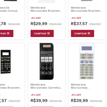
ana De
Membrana
Membrana
ndas Consul
Microondas Brastemp
Microondas Brastemp
 Espelhada
Bmp40Aab 21.13.012
Bog40 21.13.076
F
-
0
%
OFF
-
0
%
OFF
,78
R$29,99
R$37,57
R$32,90
R$29,99
R$37,57
ana
Membrana
Membrana
ondas Brastemp
Microondas Carrefour
Microondas
jb 21.13.007
Hmo20E 21.14.004
Continental Digit28
21.17.004
F
-
0
%
OFF
-
0
%
OFF
7,57
R$39,99
R$39,99
R$37,57
R$39,99
R$39,99