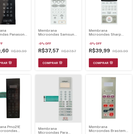
ana
Membrana
Membrana
ndas Panasonic
Microondas Samsung
Microondas Sharp
4 Espelhada
Mw6752 Mw6753
Rb4B26 Branca
094
21.31.030
21.33.010
FF
-
0
%
OFF
-
0
%
OFF
9,60
R$37,57
R$39,99
R$39,99
R$37,57
R$39,99
ana Pmo21E
Membrana
Membrana
icroondas
Microondas Brastemp
Microondas Para