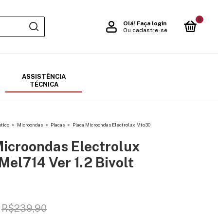
0
Olá!
Faça login
Ou cadastre-se
ASSISTÊNCIA
TÉCNICA
tico
>
Microondas
>
Placas
>
Placa Microondas Electrolux Mto30
Microondas Electrolux
el714 Ver 1.2 Bivolt
R$239,90