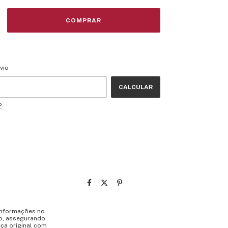
CEP:
ALTERAR CEP
vio
CALCULAR
P
 informações no
co, assegurando
ça original com