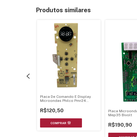
Produtos similares
as Philco
Placa De Comando E Display
Ver 3.0 94V-0
Microondas Philco Pmr24
Bivolts - Luz Verde
R$120,50
Placa Microond
Mep35 Bivolt
R$190,90