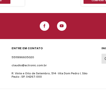
ENTRE EM CONTATO
IN
5511996605020
claudio@actronic.com.br
R. Vinte e Oito de Setembro, 514 - Vila Dom Pedro I, São
Paulo - SP, 04267-000