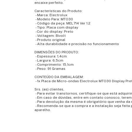
encaixe perfeito.
Características do Produto:
- Marca: Electrolux
- Modelo Para: MTO30
- Código da peça: MEL714 Ver 1.2
- Tipo: Placa com display
-Cor do display: Preto
- Voltagem: Bivolt
- Produto original
- Alta durabilidade e precisão no funcionamento
DIMENSÕES DO PRODUTO:
- Espessura: 1,4cm
- Largura: 6,5cm
- Comprimento: 15,1cm
- Peso: 91 Gramas
CONTEÚDO DA EMBALAGEM:
- 1x Placa de Micro-ondas Electrolux MTO30 Display Pret
Srs. (as) clientes,
- Para evitar transtornos, certifique-se que está adquir
- Em caso de dúvidas, entre em contato conosco, terem
- Para devolução da mesma é obrigatório que venha da
- Recomenda-se que a compra e a Instalação seja feita 
aparelho.