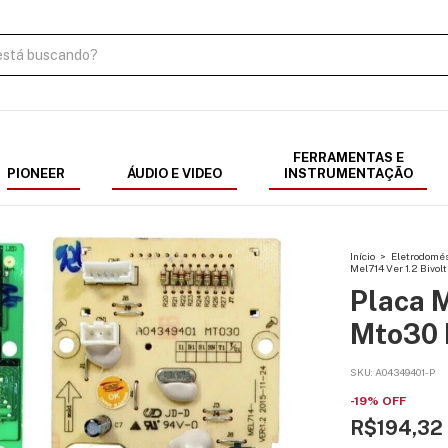
FERRAMENTAS E
PIONEER
ÁUDIO E VIDEO
INSTRUMENTAÇÃO
Início
>
Eletrodomés
Mel714 Ver 1.2 Bivolt
Placa 
Mto30 M
SKU:
A04349401-P
-
19
%
OFF
R$194,32