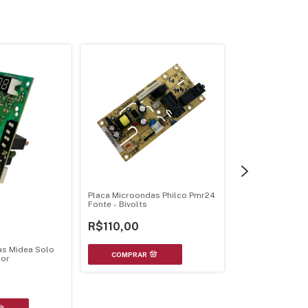
Placa Microondas Philco Pmr24
Fonte - Bivolts
Placa Forno Mi
Eletrolux Ma30
R$110,00
R$180,00
as Midea Solo
dor