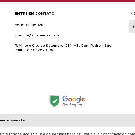
ENTRE EM CONTATO
IN
5511996605020
claudio@actronic.com.br
R. Vinte e Oito de Setembro, 514 - Vila Dom Pedro I, São
Paulo - SP, 04267-000
ireitos reservados.
ste site
você aceita o uso de cookies
para agilizar a sua experiência de com