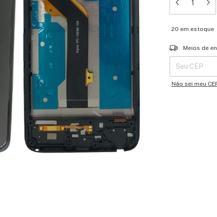
20
em estoque
Entregas para o 
Meios de en
Não sei meu CE