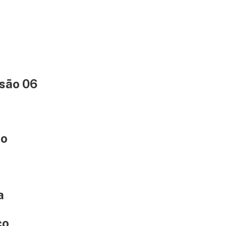
rsão 06
to
a
co