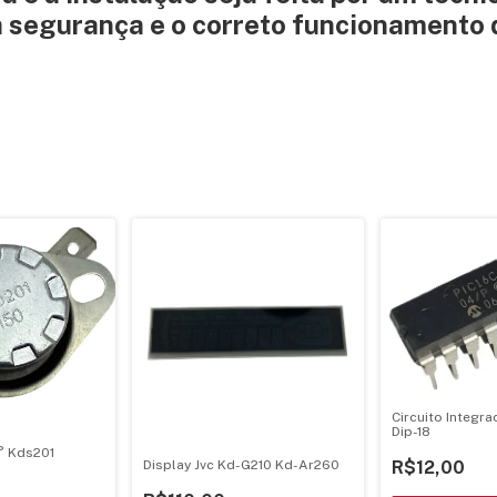
a segurança e o correto funcionamento 
Circuito Integr
Dip-18
° Kds201
R$12,00
Display Jvc Kd-G210 Kd-Ar260