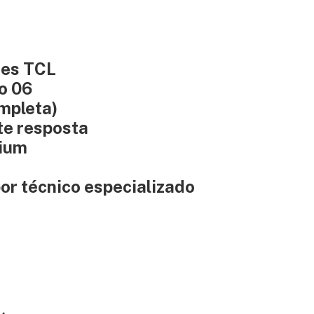
nes TCL
o 06
ompleta)
nte resposta
mium
or técnico especializado