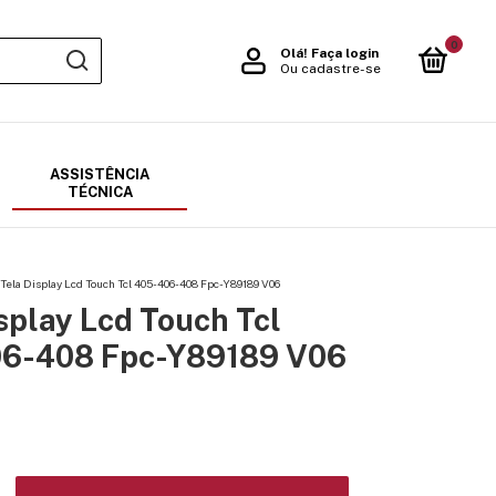
0
Olá!
Faça login
Ou cadastre-se
ASSISTÊNCIA
TÉCNICA
Tela Display Lcd Touch Tcl 405-406-408 Fpc-Y89189 V06
splay Lcd Touch Tcl
6-408 Fpc-Y89189 V06