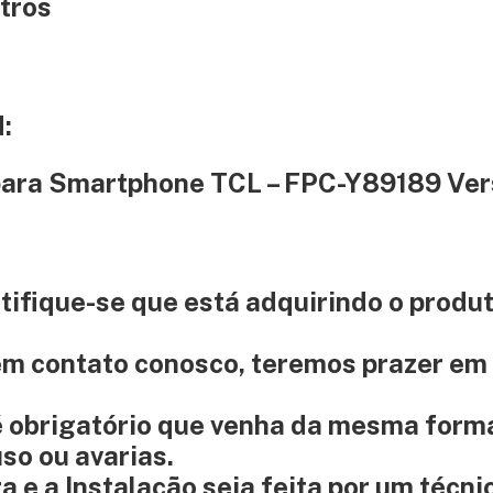
tros
:
 para Smartphone TCL – FPC-Y89189 Ve
rtifique-se que está adquirindo o produ
 em contato conosco, teremos prazer em
é obrigatório que venha da mesma form
so ou avarias.
e a Instalação seja feita por um técni