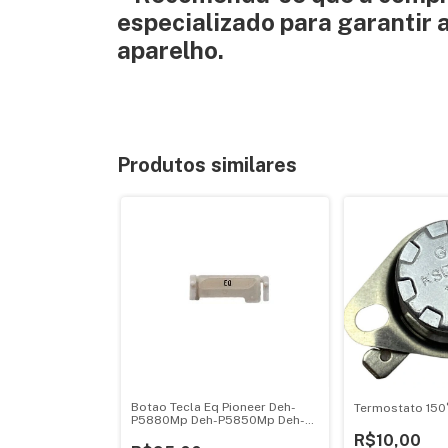
especializado para garantir 
aparelho.
Produtos similares
Alcatel A3 Xl
Botao Tecla Eq Pioneer Deh-
Termostato 150
P5880Mp Deh-P5850Mp Deh-
P5800Mp
R$10,00