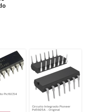
do
ado Pic16C54
Circuito Integrado Pioneer
Pd5925A - Original