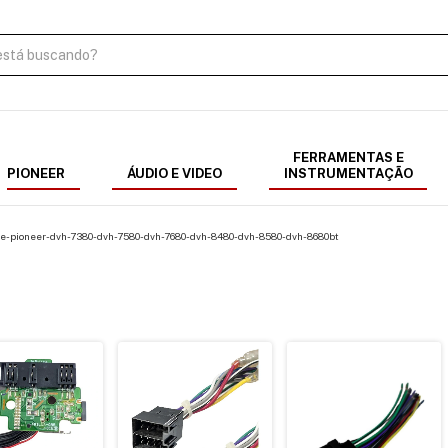
FERRAMENTAS E
PIONEER
ÁUDIO E VIDEO
INSTRUMENTAÇÃO
te-pioneer-dvh-7380-dvh-7580-dvh-7680-dvh-8480-dvh-8580-dvh-8680bt