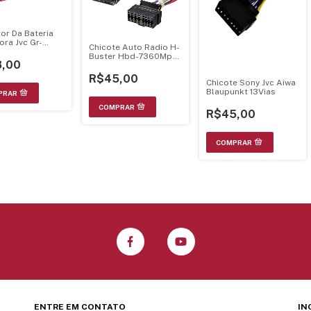
or Da Bateria
ora Jvc Gr-
Chicote Auto Radio H-
7Ua - Montado
Buster Hbd-7360Mp
icote Ligacao
,00
Blaupunkt Aiwa Sony
Jvc C/ Iso Original
R$45,00
Chicote Sony Jvc Aiwa
Blaupunkt 13Vias
R$45,00
ENTRE EM CONTATO
IN