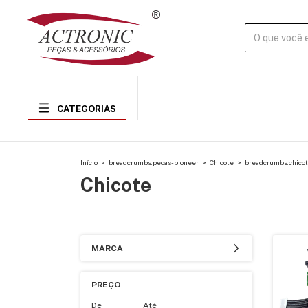
CATEGORIAS
Início
>
breadcrumbs.pecas-pioneer
>
Chicote
>
breadcrumbs.chico
Chicote
MARCA
PREÇO
De
Até