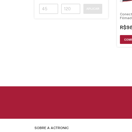
APLICAR
Conect
Filmad
Sxm27
Pci Ch
R$98
SOBRE A ACTRONIC