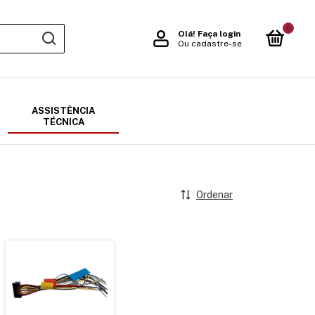
0
Olá!
Faça login
Ou cadastre-se
ASSISTÊNCIA
TÉCNICA
Ordenar