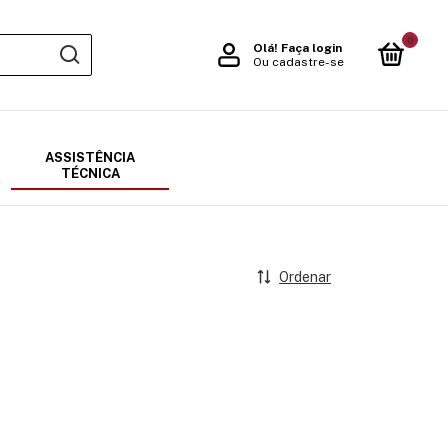
0
Olá!
Faça login
Ou cadastre-se
ASSISTÊNCIA
TÉCNICA
Ordenar