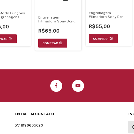
Engrenagem
 Modo Funções
Filmadora Sony Dcr-
ngrenagens
Engrenagem
Trv9
ora JVC GR-
Filmadora Sony Dcr-
 / GR-AXM20U
Vx2100
R$55,00
,00
R$65,00
ENTRE EM CONTATO
IN
5511996605020