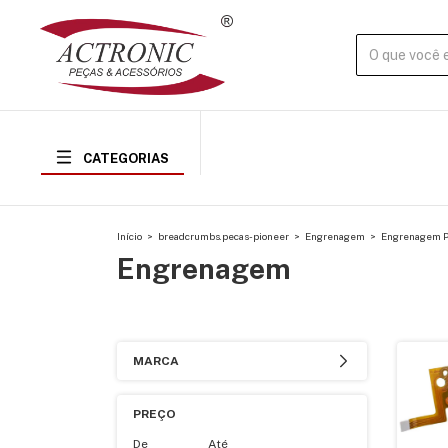
CATEGORIAS
Início
>
breadcrumbs.pecas-pioneer
>
Engrenagem
>
Engrenagem Pi
Engrenagem
MARCA
PREÇO
De
Até