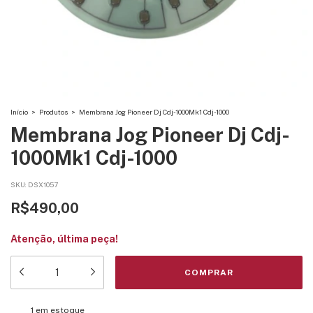
Início
>
Produtos
>
Membrana Jog Pioneer Dj Cdj-1000Mk1 Cdj-1000
Membrana Jog Pioneer Dj Cdj-
1000Mk1 Cdj-1000
SKU:
DSX1057
R$490,00
Atenção, última peça!
1
em estoque