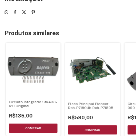
Produtos similares
Circuito Integrado Stk433-
Placa Principal Pioneer
Circ
120 Original
Deh-P7180Ub Deh-P7150Bt
090 
Deh-P7100Bt - Cwn3989
R$135,00
R$590,00
R$