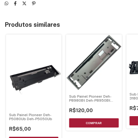
Produtos similares
Sub 
Sub Painel Pioneer Deh-
3180
P8980Bt Deh-P8950Bt
310
Deh-P8900Bt - Cxc8172
R$
R$120,00
Sub Painel Pioneer Deh-
P5080Ub Deh-P5050Ub
R$65,00