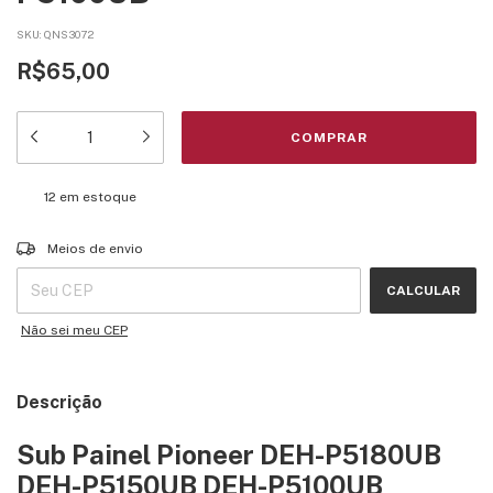
SKU:
QNS3072
R$65,00
12
em estoque
Entregas para o CEP:
ALTERAR CEP
Meios de envio
CALCULAR
Não sei meu CEP
Descrição
Sub Painel Pioneer DEH-P5180UB
DEH-P5150UB DEH-P5100UB