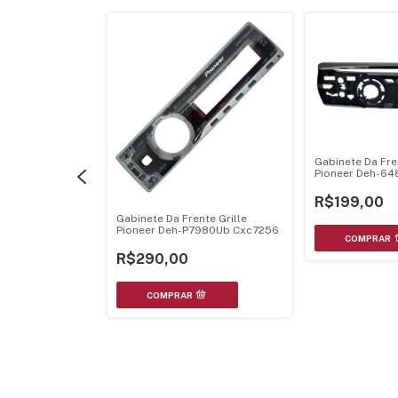
Gabinete Da Fre
Pioneer Deh-64
R$199,00
Gabinete Da Frente Grille
Pioneer Deh-P7980Ub Cxc7256
R$290,00
nte Grille
b C/ Adorno