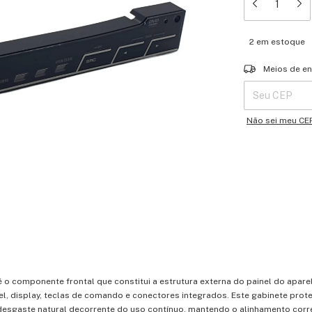
2
em estoque
Entregas para o 
Meios de en
Não sei meu CE
é o componente frontal que constitui a estrutura externa do painel do apar
l, display, teclas de comando e conectores integrados. Este gabinete prot
desgaste natural decorrente do uso contínuo, mantendo o alinhamento corr