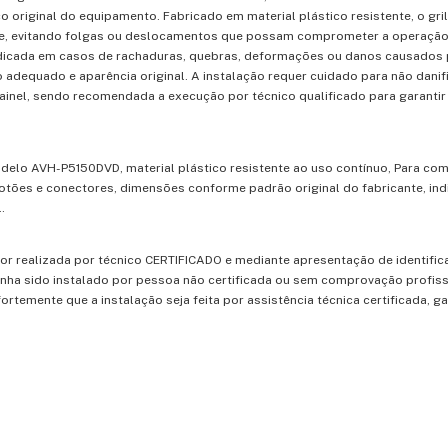
 original do equipamento. Fabricado em material plástico resistente, o gril
ade, evitando folgas ou deslocamentos que possam comprometer a operação
 indicada em casos de rachaduras, quebras, deformações ou danos causados 
dequado e aparência original. A instalação requer cuidado para não danifi
ainel, sendo recomendada a execução por técnico qualificado para garantir 
odelo AVH-P5150DVD, material plástico resistente ao uso contínuo, Para com
 botões e conectores, dimensões conforme padrão original do fabricante, in
.
for realizada por técnico CERTIFICADO e mediante apresentação de identific
 tenha sido instalado por pessoa não certificada ou sem comprovação profiss
emente que a instalação seja feita por assistência técnica certificada, g