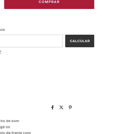
CEP:
ALTERAR CEP
vio
CALCULAR
P
elho de som
ege os
eto da frente com