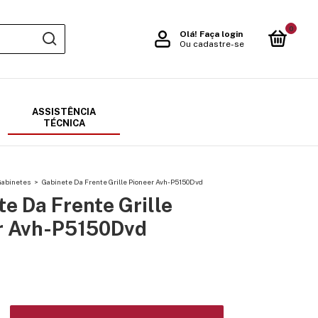
0
Olá!
Faça login
Ou cadastre-se
ASSISTÊNCIA
TÉCNICA
Gabinetes
>
Gabinete Da Frente Grille Pioneer Avh-P5150Dvd
e Da Frente Grille
r Avh-P5150Dvd