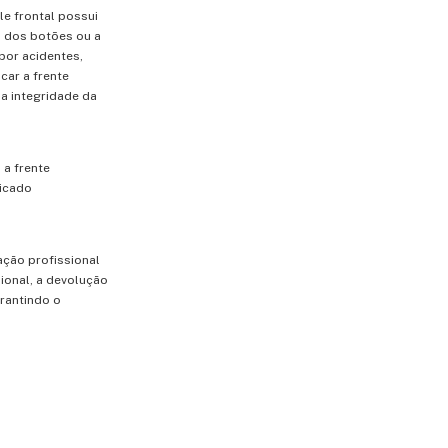
le frontal possui
 dos botões ou a
por acidentes,
car a frente
a integridade da
 a frente
dicado
ação profissional
ional, a devolução
arantindo o