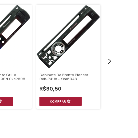
Gabinete Da Fren
Gabinete Da Frente Pioneer
te Grille
Pioneer Deh-P7
Deh-P4Ub - Yxa5343
80Sd Cxe2898
Xxx7002
R$399,99
R$90,50