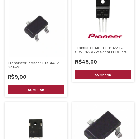
Transistor Mosfet Irfiz24G
60V 14A 37W Canal N To-220F
Original Pionner
R$45,00
Transistor Pioneer Dta144Ek
Sot-23
R$9,00