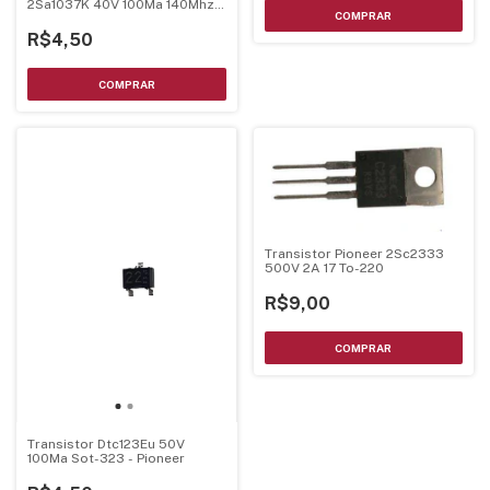
2Sa1037K 40V 100Ma 140Mhz
0,2W Sot-23
R$4,50
Transistor Pioneer 2Sc2333
500V 2A 17 To-220
R$9,00
Transistor Dtc123Eu 50V
100Ma Sot-323 - Pioneer