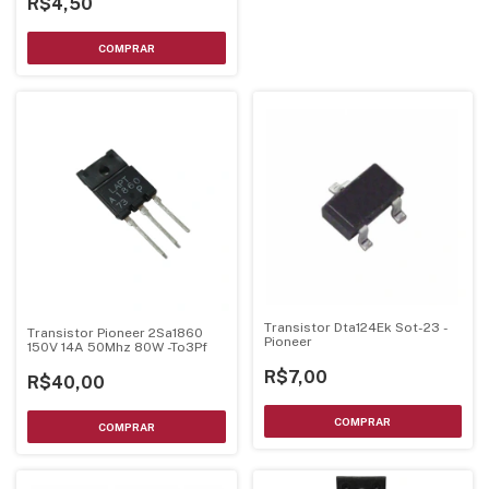
R$4,50
Transistor Dta124Ek Sot-23 -
Transistor Pioneer 2Sa1860
Pioneer
150V 14A 50Mhz 80W -To3Pf
R$7,00
R$40,00