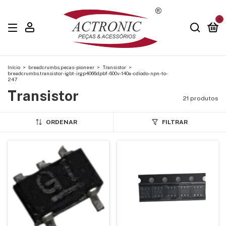
0
Início
>
breadcrumbs.pecas-pioneer
>
Transistor
>
breadcrumbs.transistor-igbt-irgp4066dpbf-600v-140a-cdiodo-npn-to-
247
Transistor
21 produtos
ORDENAR
FILTRAR