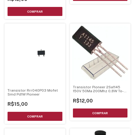
Transistor Pioneer 2Sa1145
Transistor Rrr040P03 Mofet
150V 50Ma 200Mhz 0,8W To-
Smd Pd1W Pioneer
92L
R$12,00
R$15,00