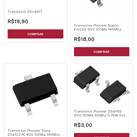
Transistor 2Sc4617
R$19,90
Transistor Pioneer Duplo
Fmc2A 50V 100Ma 140Mhz
Sot-23-5
R$18,00
Transistor Pioneer 2Sa1162
50V 150Ma 80Mhz 0,15W Sot-
23
R$3,00
Transistor Pioneer Sony
2Sa1037K 40V 100Ma 140Mhz