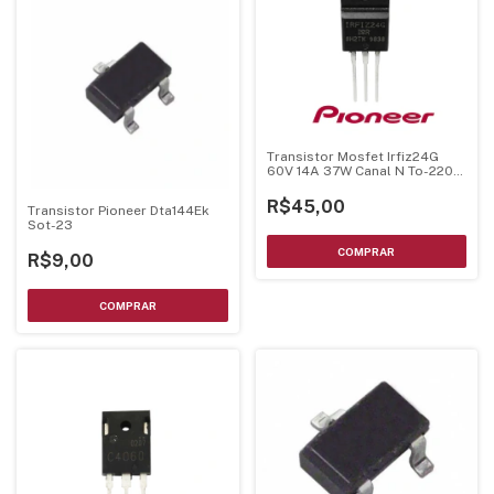
Transistor Mosfet Irfiz24G
60V 14A 37W Canal N To-220F
Original Pionner
R$45,00
Transistor Pioneer Dta144Ek
Sot-23
R$9,00