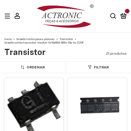
0
Início
>
breadcrumbs.pecas-pioneer
>
Transistor
>
breadcrumbs.transistor-mosfet-tk10a60d-600v-10a-to-220f
Transistor
21 produtos
ORDENAR
FILTRAR