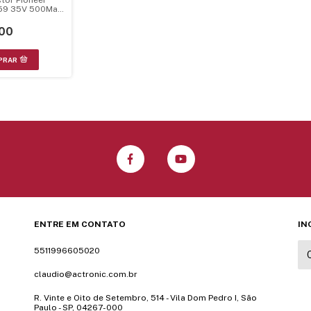
59 35V 500Ma
z 015W Sot-23
00
ENTRE EM CONTATO
IN
5511996605020
claudio@actronic.com.br
R. Vinte e Oito de Setembro, 514 - Vila Dom Pedro I, São
Paulo - SP, 04267-000