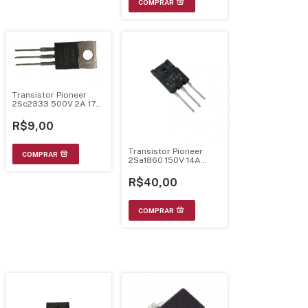
Transistor Pioneer
2Sc2333 500V 2A 17
To-220
R$9,00
Transistor Pioneer
2Sa1860 150V 14A
50Mhz 80W -To3Pf
R$40,00