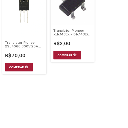
Transistor Pioneer
Xdc143Ek = Dtc143Ek
Sot-23
Transistor Pioneer
R$2,00
2Sc4060 600V 20A
20Mhz 150W To-247
R$70,00