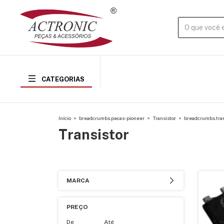
CATEGORIAS
Início
>
breadcrumbs.pecas-pioneer
>
Transistor
>
breadcrumbs.tra
Transistor
MARCA
PREÇO
De
Até