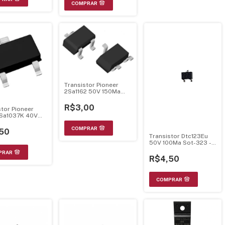
Transistor Pioneer
2Sa1162 50V 150Ma
80Mhz 0,15W Sot-23
R$3,00
stor Pioneer
Sa1037K 40V
140Mhz 0,2W
50
Transistor Dtc123Eu
50V 100Ma Sot-323 -
Pioneer
R$4,50