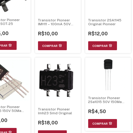
stor Pioneer
Transistor Pioneer
Transistor 2SA1145
 SOT-25
IMH11 – 100mA 50V
Original Pioneer
NPN Duplo
,00
R$10,00
R$12,00
Transistor Pioneer
2Sa1015 50V 150Ma
80Mhz 0,4W To-92
stor Pioneer
Transistor Pioneer
R$4,50
5 150V 50Ma
Imh23 Smd Original
z 0,8W To-92L
,00
R$18,00