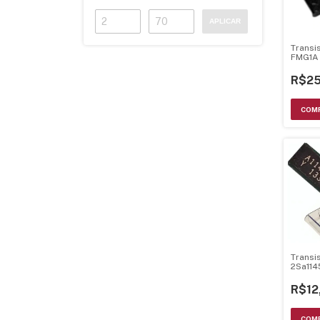
APLICAR
Transi
FMG1A
R$25
Transi
2Sa114
200Mh
R$12