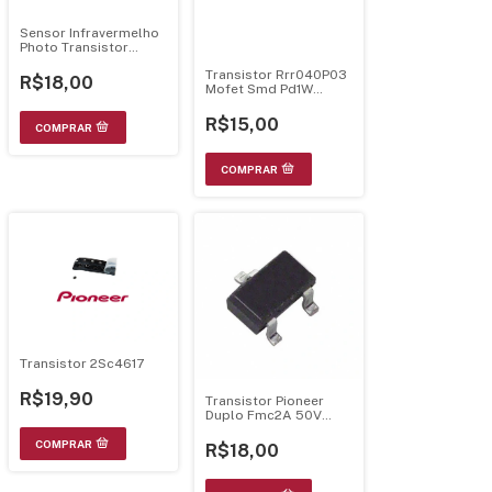
Sensor Infravermelho
Photo Transistor
Pioneer 3 Terminais -
Transistor Rrr040P03
GP1UX31RK
R$18,00
Mofet Smd Pd1W
Pioneer
R$15,00
Transistor 2Sc4617
R$19,90
Transistor Pioneer
Duplo Fmc2A 50V
100Ma 140Mhz Sot-23-
5
R$18,00