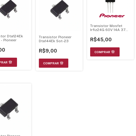
Transistor Mosfet
Irfiz24G 60V 14A 37W
Canal N To-220F
stor Dta124Ek
Transistor Pioneer
Original Pionner
R$45,00
 - Pioneer
Dta144Ek Sot-23
00
R$9,00
stor Pioneer