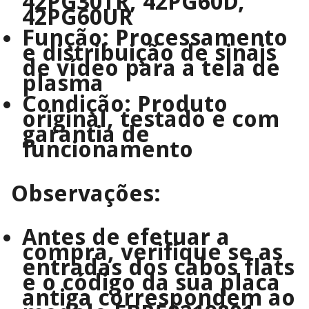
42PG30TR, 42PG60D,
42PG60UR
Função:
Processamento
e distribuição de sinais
de vídeo para a tela de
plasma
Condição:
Produto
original, testado e com
garantia de
funcionamento
Observações:
Antes de efetuar a
compra, verifique se as
entradas dos cabos flats
e o código da sua placa
antiga correspondem ao