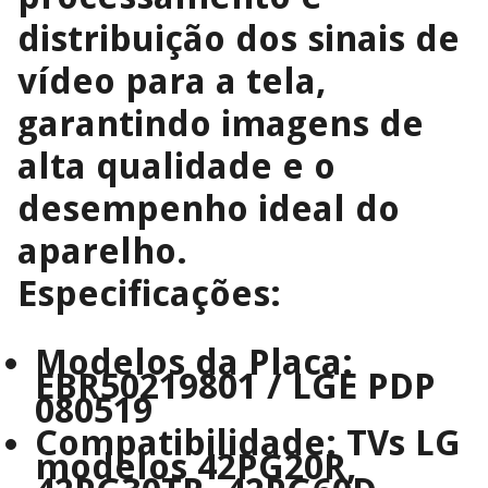
distribuição dos sinais de
vídeo para a tela,
garantindo imagens de
alta qualidade e o
desempenho ideal do
aparelho.
Especificações:
Modelos da Placa:
EBR50219801 / LGE PDP
080519
Compatibilidade:
TVs LG
modelos 42PG20R,