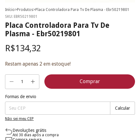
Início
>
Produtos
>
Placa Controladora Para Tv De Plasma - Ebr50219801
SKU:
EBR50219801
Placa Controladora Para Tv De
Plasma - Ebr50219801
R$134,32
Restam apenas
2
em estoque!
Formas de envio
Entregas para o CEP:
Mudar CEP
Calcular
Não sei meu CEP
Devoluções grátis
Até 30 dias após a compra
Compra segura