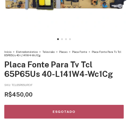
Início
>
Eletrodoméstico
>
Televisão
>
Placas
>
Placa Fonte
>
Placa Fonte Para Tv Tcl
65P65Us 40-L141W4-Wc1Cg
Placa Fonte Para Tv Tcl
65P65Us 40-L141W4-Wc1Cg
SKU:
TCL65P65UPCIF
R$450,00