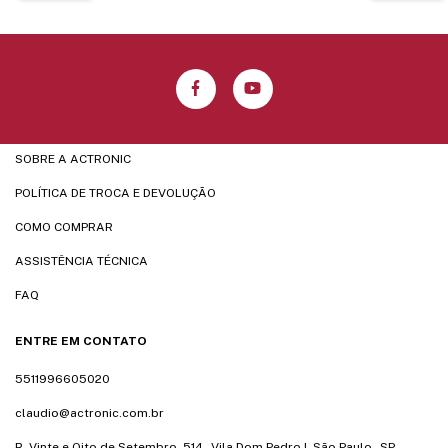
SOBRE A ACTRONIC
POLÍTICA DE TROCA E DEVOLUÇÃO
COMO COMPRAR
ASSISTÊNCIA TÉCNICA
FAQ
ENTRE EM CONTATO
5511996605020
claudio@actronic.com.br
R. Vinte e Oito de Setembro, 514 - Vila Dom Pedro I, São Paulo - SP,