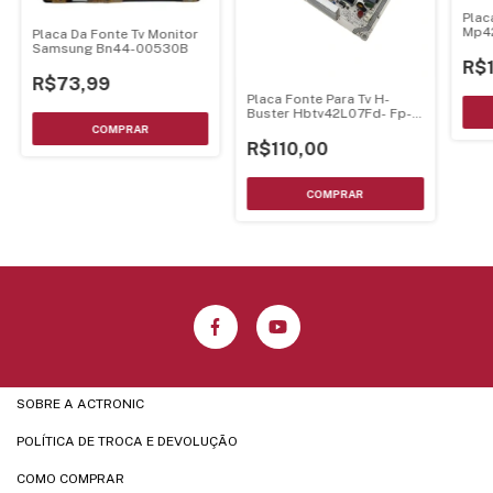
Plac
Mp4
Placa Da Fonte Tv Monitor
Samsung Bn44-00530B
R$
R$73,99
Placa Fonte Para Tv H-
Buster Hbtv42L07Fd- Fp-
Hzp3644A-00
R$110,00
SOBRE A ACTRONIC
POLÍTICA DE TROCA E DEVOLUÇÃO
COMO COMPRAR