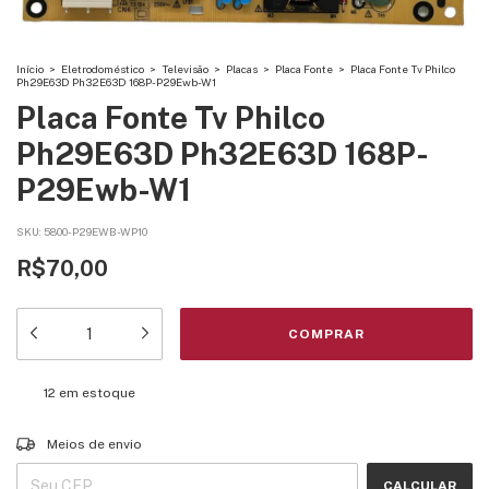
Início
>
Eletrodoméstico
>
Televisão
>
Placas
>
Placa Fonte
>
Placa Fonte Tv Philco
Ph29E63D Ph32E63D 168P-P29Ewb-W1
Placa Fonte Tv Philco
Ph29E63D Ph32E63D 168P-
P29Ewb-W1
SKU:
5800-P29EWB-WP10
R$70,00
12
em estoque
Entregas para o CEP:
ALTERAR CEP
Meios de envio
CALCULAR