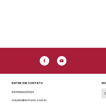
ENTRE EM CONTATO
IN
5511996605020
claudio@actronic.com.br