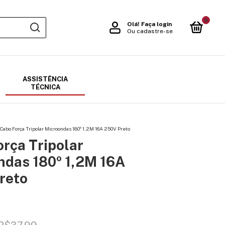
0
Olá!
Faça login
Ou cadastre-se
ASSISTÊNCIA
TÉCNICA
Cabo Força Tripolar Microondas 180º 1,2M 16A 250V Preto
rça Tripolar
ndas 180º 1,2M 16A
reto