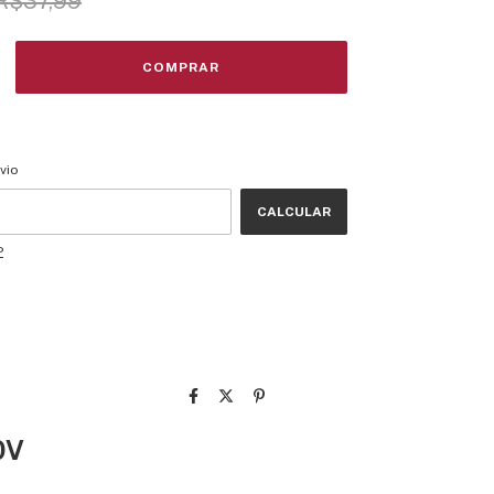
R$37,99
CEP:
ALTERAR CEP
vio
CALCULAR
P
0V