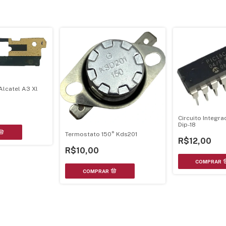
Alcatel A3 Xl
Circuito Integr
Dip-18
Termostato 150° Kds201
R$12,00
R$10,00