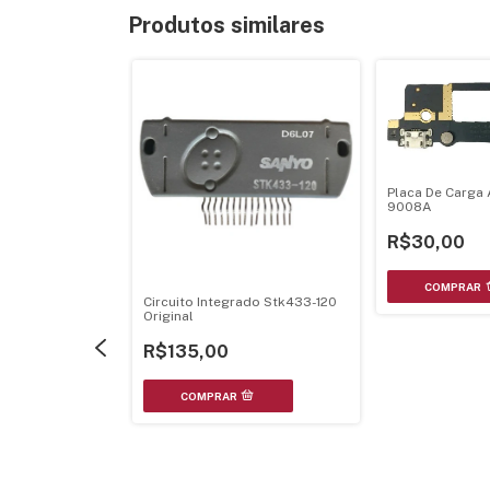
Produtos similares
Placa De Carga 
9008A
R$30,00
Circuito Integrado Stk433-120
rado Hd614089S
Original
ip-64
R$135,00