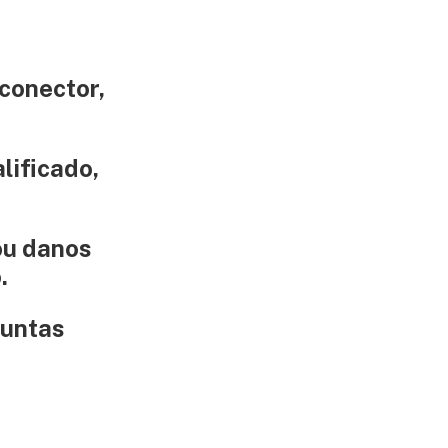
 conector,
alificado
,
ou danos
.
guntas