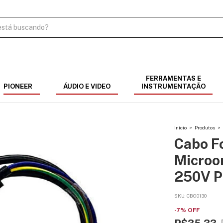
FERRAMENTAS E
PIONEER
ÁUDIO E VIDEO
INSTRUMENTAÇÃO
Início
>
Produtos
>
Cabo Fo
Microo
250V P
SKU:
CBO0130
-
7
%
OFF