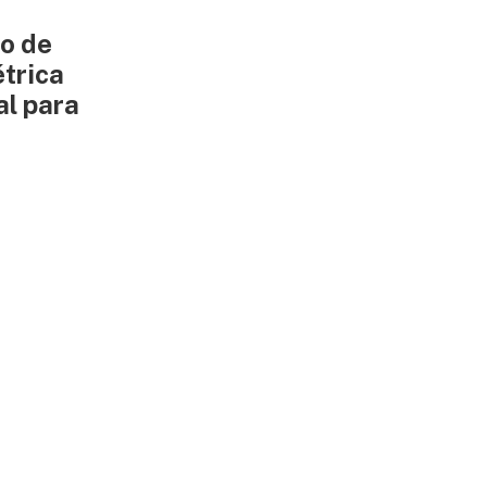
ão de
trica
al para