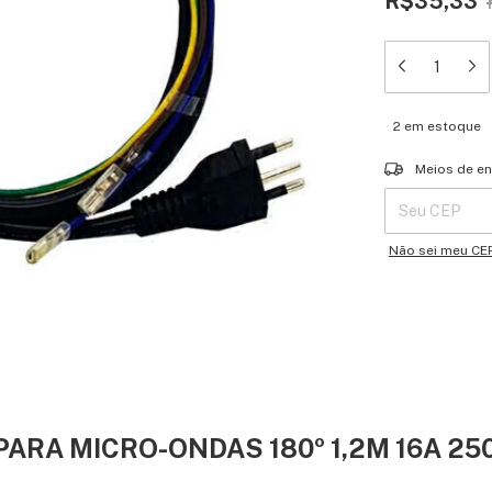
R$35,33
2
em estoque
Entregas para o 
Meios de en
Não sei meu CE
PARA MICRO-ONDAS 180º 1,2M 16A 25