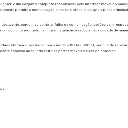
P7026 é um conjunto completo responsável pela interface móvel do painel f
onente permite a comunicação entre os botões, display e a placa principal
el deslizante, como mau contato, falha de comunicação, botões sem respos
er um conjunto montado, facilita a instalação e reduz a necessidade de ma
ilidade elétrica e mecânica com o modelo DEH-P6080UB, permitindo reposiç
arante conexão adequada entre as partes móveis e fixas do aparelho.
ipal