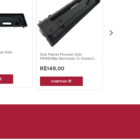
eer Deh-
Sub Painel Pioneer Deh-
Sub Painel Pione
P6880Mp Montado C/ Conector
P8980Bt Deh-P8
Cks4806 - Cnp8213
P8900Bt - Cxc8
R$149,00
R$120,00