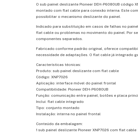
O sub painel deslizante Pioneer DEH-P6080UB código XN
montado com flat cable para conexão interna. Este comp
possibilitar o mecanismo deslizante do painel.
Indicado para substituição em casos de falhas no pain
flat cable ou problemas no movimento do painel. Por s
componentes separados.
Fabricado conforme padrão original, oferece compatib
necessidade de adaptações. O flat cable já integrado g
Características técnicas:
Produto: sub painel deslizante com flat cable
Código: XNP7026
Aplicação: interface móvel do painel frontal
Compatibilidade: Pioneer DEH-P6080UB
Função: comunicação entre painel, botões e placa princ
Inclui: flat cable integrado
Tipo: conjunto montado
Instalação: interna no painel frontal
Conteúdo da embalagem:
1 sub painel deslizante Pioneer XNP7026 com flat cable