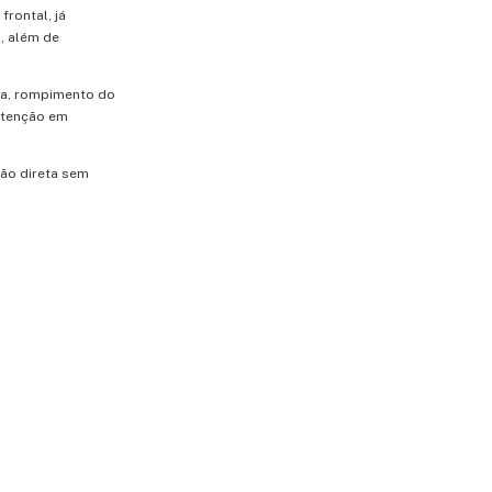
rontal, já
, além de
ta, rompimento do
nutenção em
ão direta sem