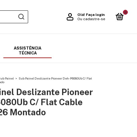
0
Olá!
Faça login
Ou cadastre-se
ASSISTÊNCIA
TÉCNICA
ub Painel
>
Sub Painel Deslizante Pioneer Deh-P6080Ub C/ Flat
ado
nel Deslizante Pioneer
080Ub C/ Flat Cable
26 Montado