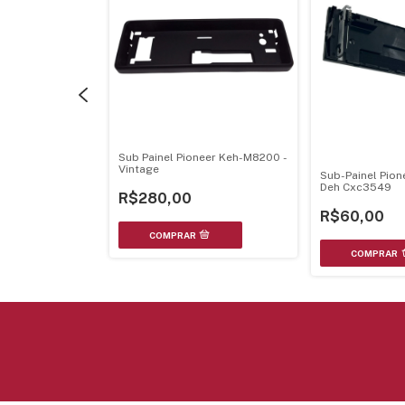
neer Dvh-3180Ub
Sub Painel Pioneer Keh-M8200 -
vh-3100Ub
Vintage
Sub-Painel Pio
Deh Cxc3549
R$280,00
R$60,00