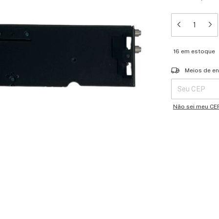
16
em estoque
Entregas para o 
Meios de en
Não sei meu CE