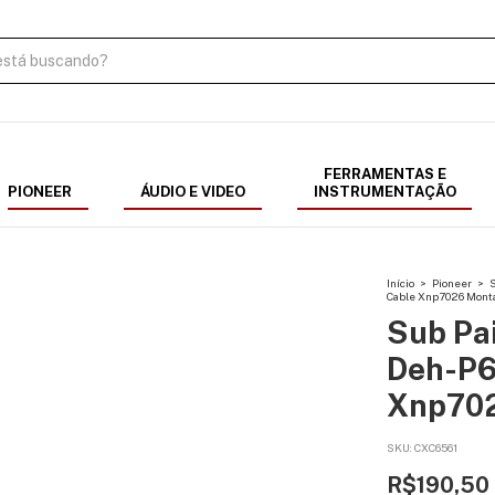
FERRAMENTAS E
PIONEER
ÁUDIO E VIDEO
INSTRUMENTAÇÃO
Início
>
Pioneer
>
S
Cable Xnp7026 Mont
Sub Pai
Deh-P6
Xnp70
SKU:
CXC6561
R$190,50