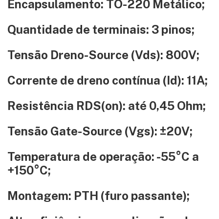
Encapsulamento: TO-220 Metálico;
Quantidade de terminais: 3 pinos;
Tensão Dreno-Source (Vds): 800V;
Corrente de dreno contínua (Id): 11A;
Resistência RDS(on): até 0,45 Ohm;
Tensão Gate-Source (Vgs): ±20V;
Temperatura de operação: -55°C a
+150°C;
Montagem: PTH (furo passante);