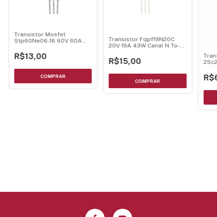
Transistor Mosfet
Transistor Fqpf19N20C
Stp60Ne06-16 60V 60A
20V 19A 43W Canal N To-
150W Canal N To-220
220F
R$13,00
Tran
R$15,00
2Sc
300
R$