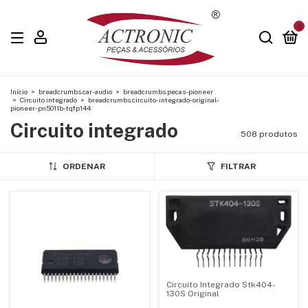
0
Início
>
breadcrumbs.car-audio
>
breadcrumbs.pecas-pioneer
>
Circuito integrado
>
breadcrumbs.circuito-integrado-original-
pioneer-pn5011b-tqfp144
Circuito integrado
508 produtos
ORDENAR
FILTRAR
Circuito Integrado Stk404-
130S Original