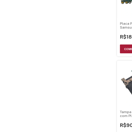
Placa P
Samsu
Un55d
Bn91-
R$18
Tampa 
com Pl
JVC L
R$90