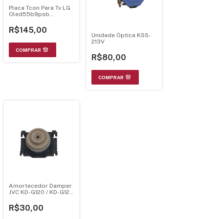
Placa Tcon Para Tv LG
Oled55b9psb
Le550pql Le650aqd-
ena1 C/flat
R$145,00
Unidade Óptica KSS-
213V
R$80,00
Amortecedor Damper
JVC KD-G120 / KD-G123
/ KD-G124 / KD-G161 /
KD-G162 – Auto Radio
R$30,00