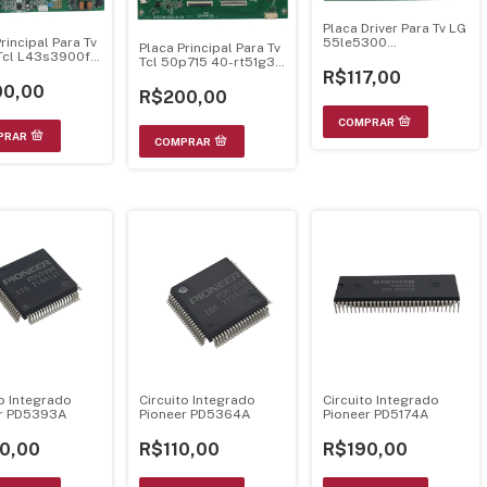
Placa Driver Para Tv LG
rincipal Para Tv
55le5300
Placa Principal Para Tv
Tcl L43s3900fs
3phgc10003a-r 6917l-
Tcl 50p715 40-rt51g3-
819
0025a
R$117,00
mac2hg
0,00
R$200,00
to Integrado
Circuito Integrado
Circuito Integrado
er PD5393A
Pioneer PD5364A
Pioneer PD5174A
0,00
R$110,00
R$190,00