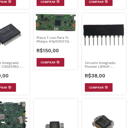
Placa T-con Para Tv
Philips 47pfl3007d
6870c-0318b Ver 0.7
R$150,00
to Integrado
Circuito Integrado
r CXD2518Q –
Pioneer LB1641 –
17
AZQ7014
,00
R$38,00