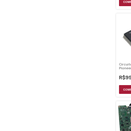
Circui
Pionee
AZQ70
R$99