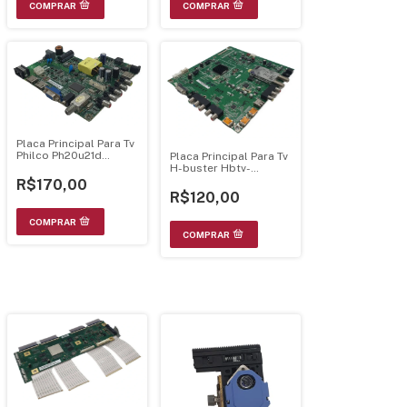
Placa Principal Para Tv
Philco Ph20u21d
Placa Principal Para Tv
Juc7.820.00155248
H-buster Hbtv-
32l03hd 0091802230
R$170,00
R$120,00