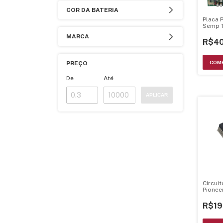
COR DA BATERIA
Placa P
Semp 
35023
MARCA
R$40
PREÇO
De
Até
APLICAR
Circui
Pione
R$19