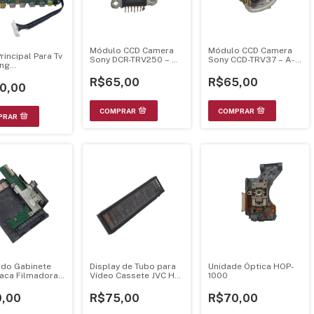
Módulo CCD Camera
Módulo CCD Camera
rincipal Para Tv
Sony DCR-TRV250 – A-
Sony CCD-TRV37 – A-
ng
7013-400-A
7031-040-A
7000/800yg
R$65,00
R$65,00
06544v
0,00
do Gabinete
Display de Tubo para
Unidade Óptica HOP-
aca Filmadora
Vídeo Cassete JVC HR-
1000
YA20046-03C1
S5900U
,00
R$75,00
R$70,00