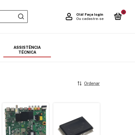
0
Olá!
Faça login
Ou cadastre-se
ASSISTÊNCIA
TÉCNICA
Ordenar