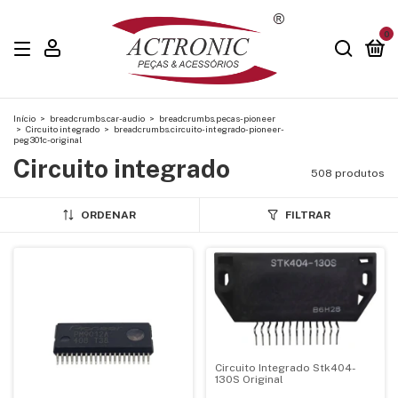
0
Início
>
breadcrumbs.car-audio
>
breadcrumbs.pecas-pioneer
>
Circuito integrado
>
breadcrumbs.circuito-integrado-pioneer-
peg301c-original
Circuito integrado
508 produtos
ORDENAR
FILTRAR
Circuito Integrado Stk404-
130S Original