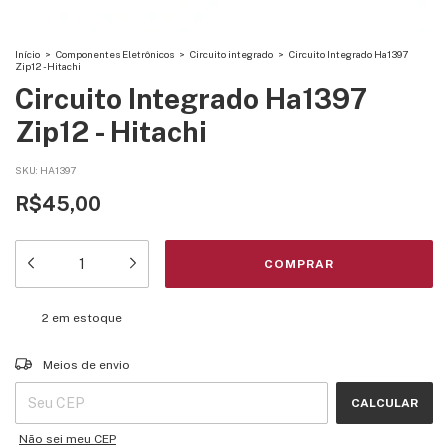
Início
>
Componentes Eletrônicos
>
Circuito integrado
>
Circuito Integrado Ha1397
Zip12 - Hitachi
Circuito Integrado Ha1397
Zip12 - Hitachi
SKU:
HA1397
R$45,00
2
em estoque
Entregas para o CEP:
ALTERAR CEP
Meios de envio
CALCULAR
Não sei meu CEP