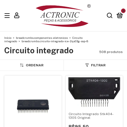
0
Início
>
breadcrumbs.componentes-eletronicos
>
Circuito
integrado
>
breadcrumbs.circuito-integrado-ice-2qs03g-sop-8
Circuito integrado
508 produtos
ORDENAR
FILTRAR
Circuito Integrado Stk404-
130S Original
R$95,50