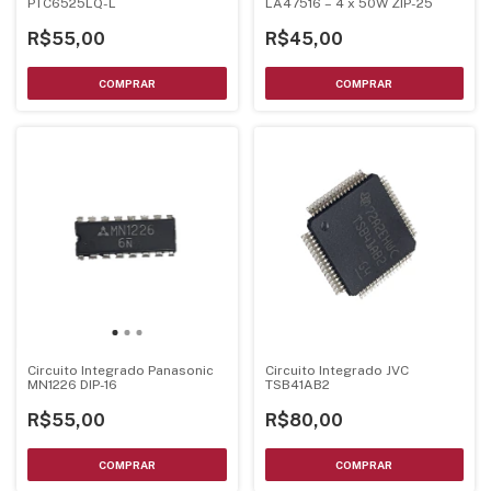
PTC6525LQ-L
LA47516 – 4 x 50W ZIP-25
R$55,00
R$45,00
Circuito Integrado Panasonic
Circuito Integrado JVC
MN1226 DIP-16
TSB41AB2
R$55,00
R$80,00