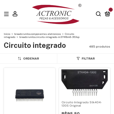
0
Início
>
breadcrumbs.componentes-eletronicos
>
Circuito
integrado
>
breadcrumbs.circuito-integrado-m37418m6-353sp
Circuito integrado
485 produtos
ORDENAR
FILTRAR
Circuito Integrado Stk404-
130S Original
R$95,50