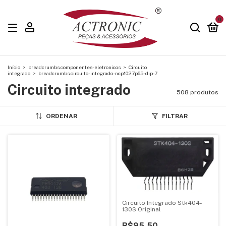
0
Início
>
breadcrumbs.componentes-eletronicos
>
Circuito
integrado
>
breadcrumbs.circuito-integrado-ncp1027p65-dip-7
Circuito integrado
508 produtos
ORDENAR
FILTRAR
Circuito Integrado Stk404-
130S Original
R$95,50