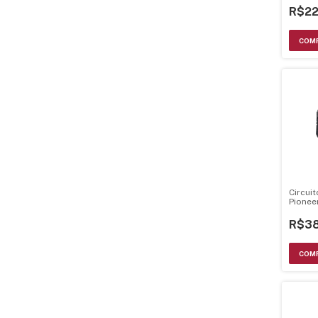
R$22
Circui
Pionee
CXK101
R$38