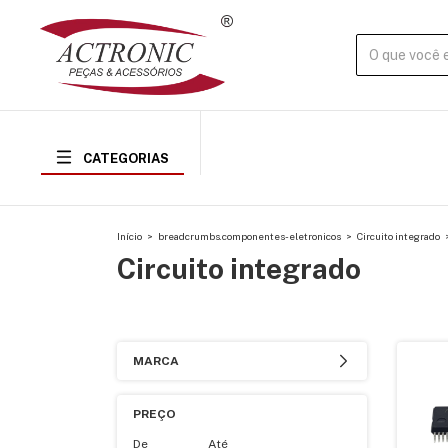
CATEGORIAS
Início
>
breadcrumbs.componentes-eletronicos
>
Circuito integrado
Circuito integrado
MARCA
PREÇO
De
Até