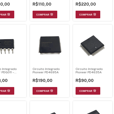
Dolby
0,00
R$110,00
R$220,00
to Integrado
Circuito Integrado
Circuito Integrado
r PDG011 –
Pioneer PD4695A
Pioneer PD4635A
1P – DIP-8
,00
R$190,00
R$90,00