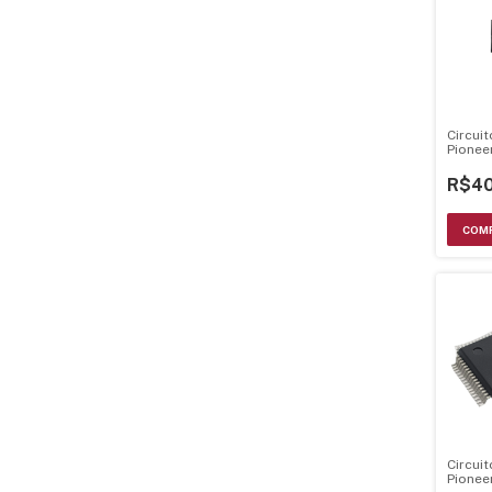
Circui
Pione
R$40
Circui
Pione