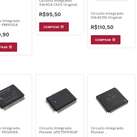
Circuito Integrado
Stk404-130S Original
Circuito Integrado
R$95,50
Stk4231Ii Original
to Integrado
r PM9012A
R$110,50
,90
to Integrado
Circuito Integrado
Circuito Integrado
r PDG108A
Pioneer uPD75P516GF
Pioneer
XCC56362PV100 –