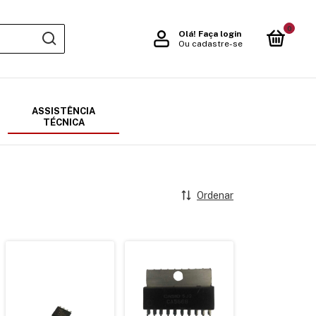
0
Olá!
Faça login
Ou cadastre-se
ASSISTÊNCIA
TÉCNICA
Ordenar