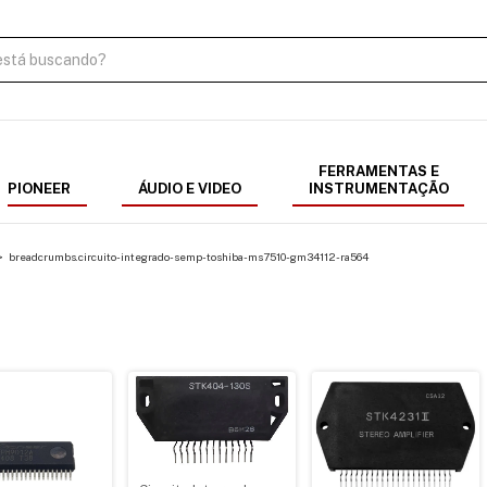
FERRAMENTAS E
PIONEER
ÁUDIO E VIDEO
INSTRUMENTAÇÃO
>
breadcrumbs.circuito-integrado-semp-toshiba-ms7510-gm34112-ra564