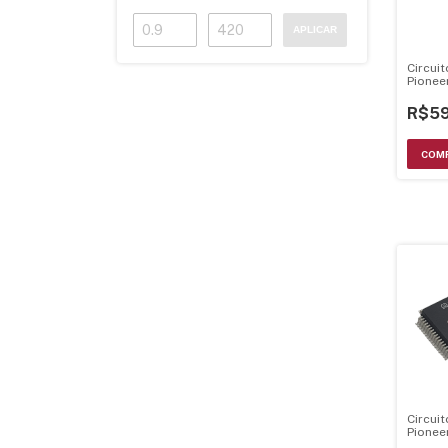
APLICAR
Circui
Pionee
R$59
Circui
Pionee