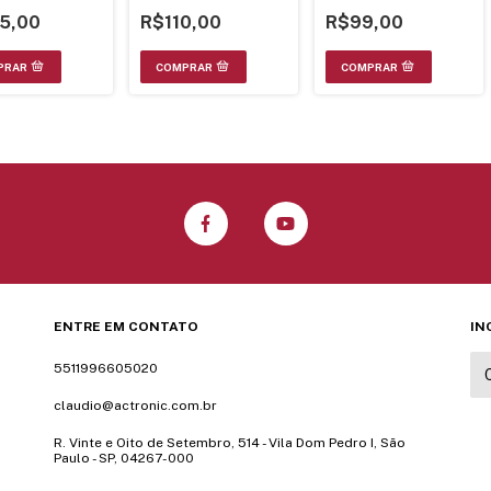
AZQ7017
5,00
R$110,00
R$99,00
ENTRE EM CONTATO
IN
5511996605020
claudio@actronic.com.br
R. Vinte e Oito de Setembro, 514 - Vila Dom Pedro I, São
Paulo - SP, 04267-000