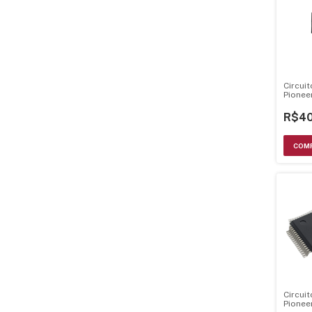
Circui
Pione
R$40
Circui
Pione