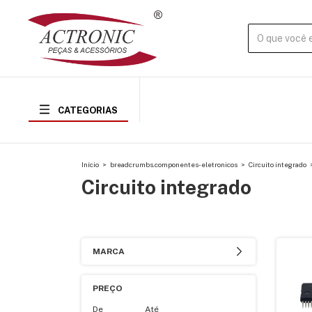
CATEGORIAS
Início
>
breadcrumbs.componentes-eletronicos
>
Circuito integrado
Circuito integrado
MARCA
PREÇO
De
Até