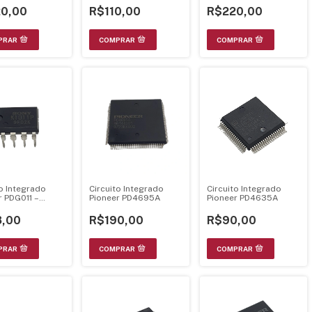
Dolby
0,00
R$110,00
R$220,00
to Integrado
Circuito Integrado
Circuito Integrado
r PDG011 –
Pioneer PD4695A
Pioneer PD4635A
1P – DIP-8
,00
R$190,00
R$90,00