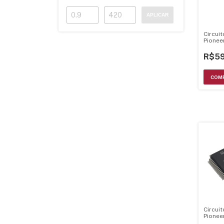
APLICAR
Circui
Pionee
R$59
Circui
Pionee