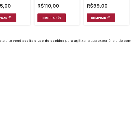
AZQ7017
5,00
R$110,00
R$99,00
ste site
você aceita o uso de cookies
para agilizar a sua experiência de com
ENTRE EM CONTATO
IN
5511996605020
claudio@actronic.com.br
R. Vinte e Oito de Setembro, 514 - Vila Dom Pedro I, São
Paulo - SP, 04267-000