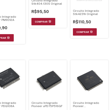
Circuito Integrado
Stk404-130S Original
Circuito Integrado
R$95,50
Stk4231Ii Original
to Integrado
r PM9012A
R$110,50
,90
to Integrado
Circuito Integrado
Circuito Integrado
r PDG108A
Pioneer uPD75P516GF
Pioneer
XCC56362PV100 –