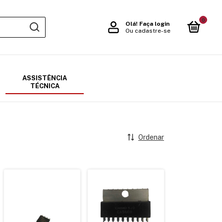
0
Olá!
Faça login
Ou cadastre-se
ASSISTÊNCIA
TÉCNICA
Ordenar