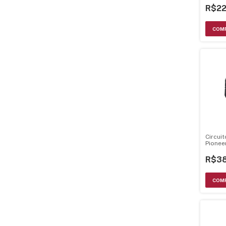
R$22
Circui
Pionee
CXK101
R$38