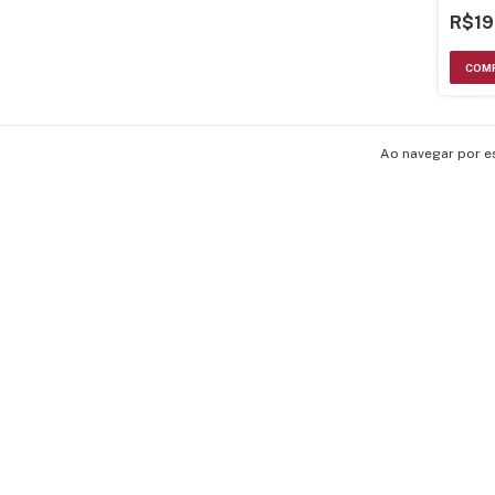
R$19
Ao navegar por e
SOBRE A ACTRONIC
POLÍTICA DE TROCA E DEVOLUÇÃO
COMO COMPRAR
ASSISTÊNCIA TÉCNICA
FAQ