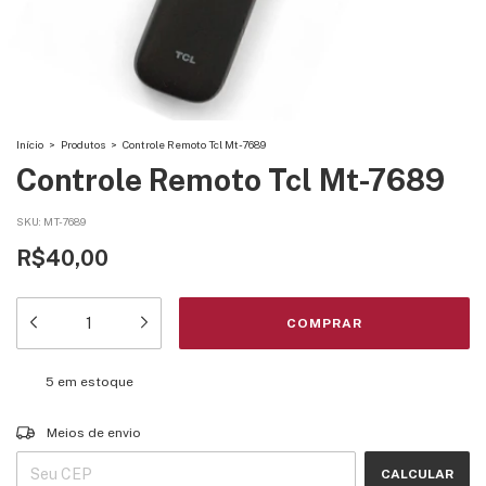
Início
>
Produtos
>
Controle Remoto Tcl Mt-7689
Controle Remoto Tcl Mt-7689
SKU:
MT-7689
R$40,00
5
em estoque
Entregas para o CEP:
ALTERAR CEP
Meios de envio
CALCULAR