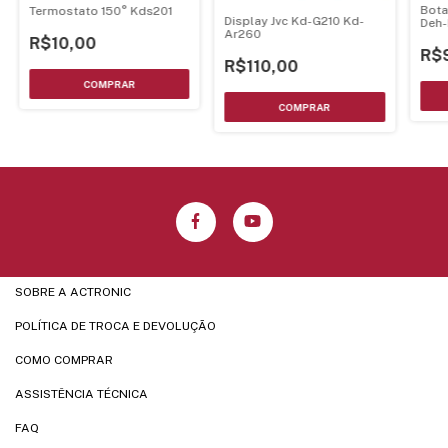
Bota
Termostato 150° Kds201
Display Jvc Kd-G210 Kd-
Deh
Ar260
P58
R$10,00
R$
R$110,00
SOBRE A ACTRONIC
POLÍTICA DE TROCA E DEVOLUÇÃO
COMO COMPRAR
ASSISTÊNCIA TÉCNICA
FAQ