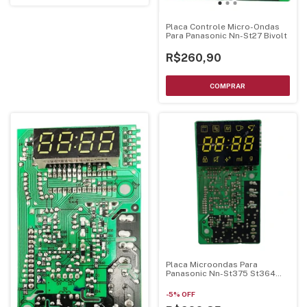
Placa Controle Micro-Ondas
Para Panasonic Nn-St27 Bivolt
R$260,90
Placa Microondas Para
Panasonic Nn-St375 St364
St354
-
5
%
OFF