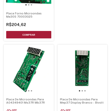
Placa Forno Microondas
Ma30S 70003025
R$204,62
Placa De Microondas Para
Placa De Microondas Para
A04349401 Ms37R Mb37R
Mep37 Display Branco - Bivolt
-
5
%
OFF
-
5
%
OFF