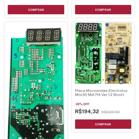
Placa Microondas Electrolux
Mto30 Mel714 Ver 1.2 Bivolt
-
19
%
OFF
R$194,32
R$239,90