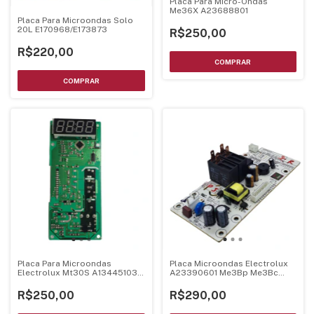
Placa Para Micro-Ondas
Me36X A23688801
Placa Para Microondas Solo
20L E170968/E173873
R$250,00
R$220,00
Placa Para Microondas
Placa Microondas Electrolux
Electrolux Mt30S A13445103
A23390601 Me3Bp Me3Bc
A04349401
Bivolt
R$250,00
R$290,00