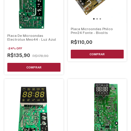
Placa Microondas Philco
Pmr24 Fonte - Bivolts
Placa De Microondas
Electrolux Meo44 - Luz Azul
R$110,00
-
24
%
OFF
R$135,90
R$178,90