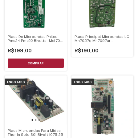
Placa De Microondas Philco
Placa Principal Microondas LG
Pms24 Pme22 Bivolts- Mel705
Mh7057q Mh7097ar
Mel706 V1.3
Ebr75234895
R$199,00
R$190,00
ESGOTADO
ESGOTADO
Placa Microondas Para Midea
Thor In Solo 30l Bivolt 1075125