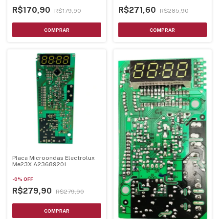
R$170,90
R$271,60
R$179,90
R$285,90
Placa Microondas Electrolux
Me23X A23689201
-
0
%
OFF
R$279,90
R$279,90