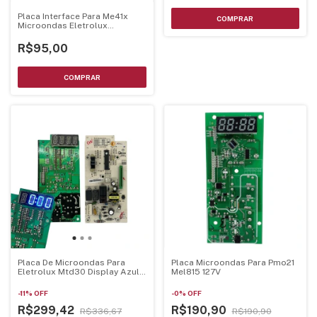
Placa Interface Para Me41x
Microondas Eletrolux
70203010
R$95,00
Placa De Microondas Para
Placa Microondas Para Pmo21
Eletrolux Mtd30 Display Azul
Mel815 127V
70002929 - Mtd30Pci-Az
-
11
%
OFF
-
0
%
OFF
R$299,42
R$190,90
R$336,67
R$190,90