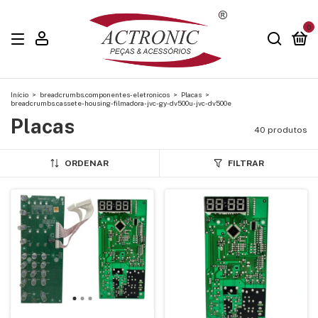
0
Início
>
breadcrumbs.componentes-eletronicos
>
Placas
>
breadcrumbs.cassete-housing-filmadora-jvc-gy-dv500u-jvc-dv500e
Placas
40 produtos
ORDENAR
FILTRAR