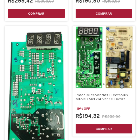
R$299,42
R$190,90
R$336,67
R$190,90
Placa Microondas Electrolux
Mto30 Mel714 Ver 1.2 Bivolt
-
19
%
OFF
R$194,32
R$239,90