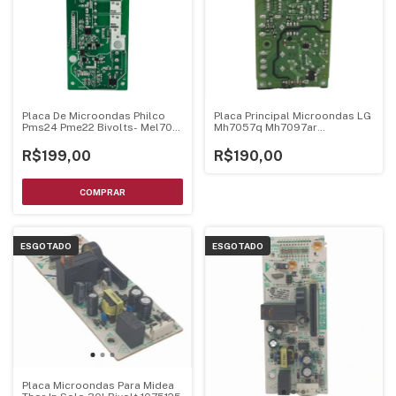
Placa De Microondas Philco
Placa Principal Microondas LG
Pms24 Pme22 Bivolts- Mel705
Mh7057q Mh7097ar
Mel706 V1.3
Ebr75234895
R$199,00
R$190,00
ESGOTADO
ESGOTADO
Placa Microondas Para Midea