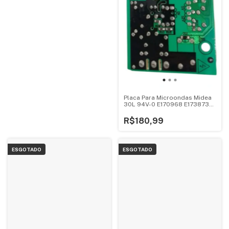
Placa Para Microondas Midea
30L 94V-0 E170968 E173873
Mtas41
R$180,99
ESGOTADO
ESGOTADO