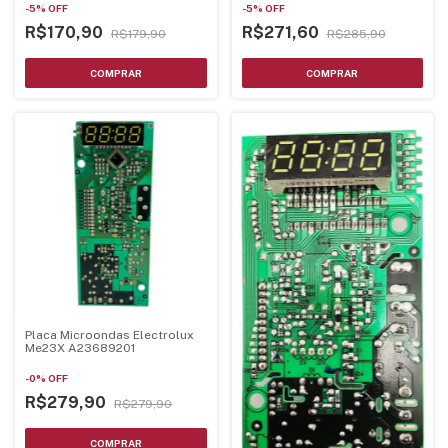
-
5
%
OFF
-
5
%
OFF
R$170,90
R$271,60
R$179,90
R$285,90
Placa Microondas Electrolux
Me23X A23689201
-
0
%
OFF
R$279,90
R$279,90