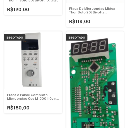
Thor In Solo 30l Bivolt 1075125
Placa De Microondas Midea
R$120,00
Thor Solo 20l Bivolts
V1.4ebf95
R$119,00
ESGOTADO
ESGOTADO
Placa e Painel Completo
Microondas Cce M-500 110v no
Estado
R$180,00