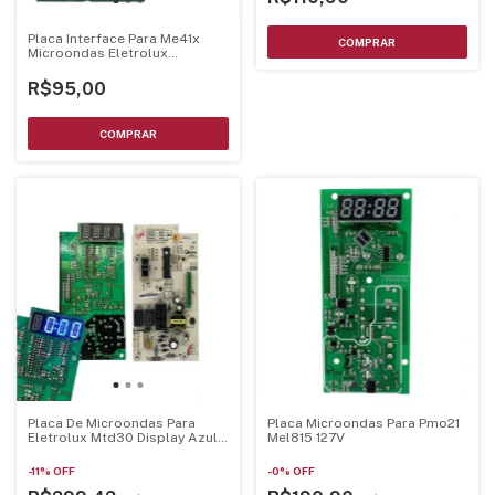
Placa Interface Para Me41x
Microondas Eletrolux
70203010
R$95,00
Placa De Microondas Para
Placa Microondas Para Pmo21
Eletrolux Mtd30 Display Azul
Mel815 127V
70002929 - Mtd30Pci-Az
-
11
%
OFF
-
0
%
OFF