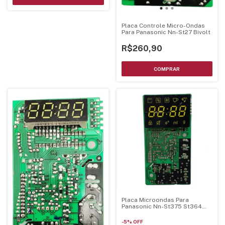
Placa Controle Micro-Ondas
Para Panasonic Nn-St27 Bivolt
R$260,90
Placa Microondas Para
Panasonic Nn-St375 St364
St354
-
5
%
OFF