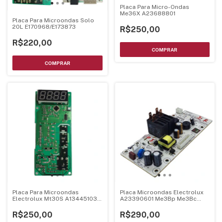
Placa Para Micro-Ondas
Me36X A23688801
Placa Para Microondas Solo
20L E170968/E173873
R$250,00
R$220,00
Placa Para Microondas
Placa Microondas Electrolux
Electrolux Mt30S A13445103
A23390601 Me3Bp Me3Bc
A04349401
Bivolt
R$250,00
R$290,00