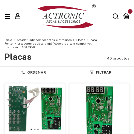
0
Início
>
breadcrumbs.componentes-eletronicos
>
Placas
>
Placa
Fonte
>
breadcrumbs.placa-amplificadora-de-som-compativel-
toshiba-9cd6504700-00
Placas
40 produtos
ORDENAR
FILTRAR