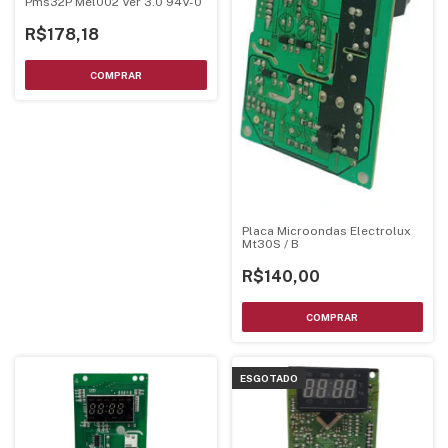
Pms32P Mel002 Ver 3.0 94V-0
R$178,18
Placa Microondas Electrolux
Mt30S / B
R$140,00
ESGOTADO