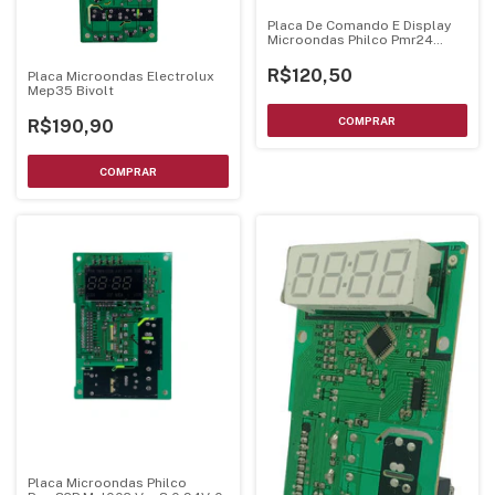
Placa De Comando E Display
Microondas Philco Pmr24
Bivolts - Luz Verde
R$120,50
Placa Microondas Electrolux
Mep35 Bivolt
R$190,90
Placa Microondas Philco