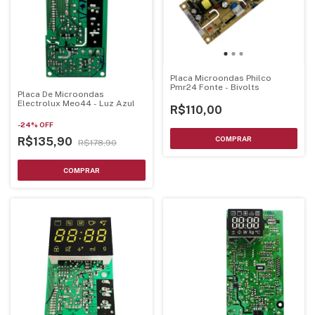
Placa Microondas Philco
Pmr24 Fonte - Bivolts
Placa De Microondas
Electrolux Meo44 - Luz Azul
R$110,00
-
24
%
OFF
R$135,90
R$178,90