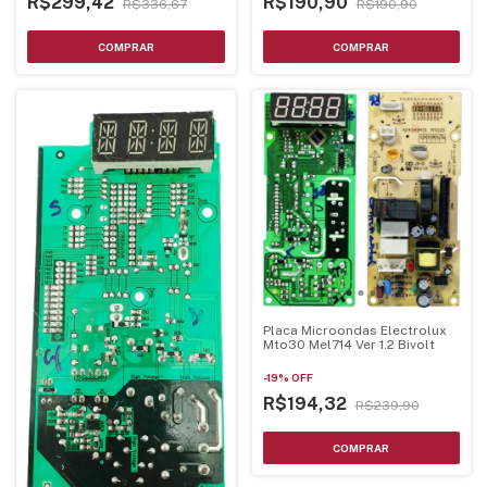
R$299,42
R$190,90
R$336,67
R$190,90
Placa Microondas Electrolux
Mto30 Mel714 Ver 1.2 Bivolt
-
19
%
OFF
R$194,32
R$239,90