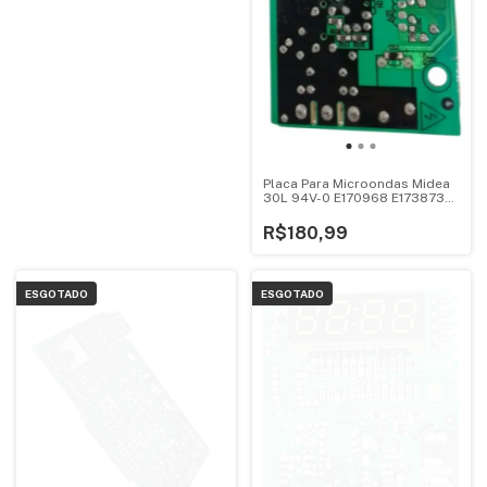
Placa Para Microondas Midea
30L 94V-0 E170968 E173873
Mtas41
R$180,99
ESGOTADO
ESGOTADO