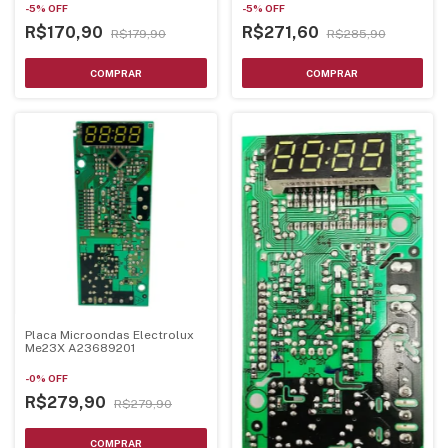
-
5
%
OFF
-
5
%
OFF
R$170,90
R$271,60
R$179,90
R$285,90
Placa Microondas Electrolux
Me23X A23689201
-
0
%
OFF
R$279,90
R$279,90