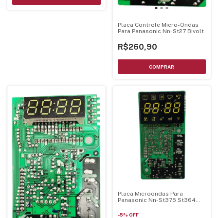
Placa Controle Micro-Ondas
Para Panasonic Nn-St27 Bivolt
R$260,90
Placa Microondas Para
Panasonic Nn-St375 St364
St354
-
5
%
OFF