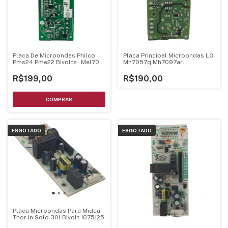
Placa De Microondas Philco
Placa Principal Microondas LG
Pms24 Pme22 Bivolts- Mel705
Mh7057q Mh7097ar
Mel706 V1.3
Ebr75234895
R$199,00
R$190,00
ESGOTADO
ESGOTADO
Placa Microondas Para Midea
Thor In Solo 30l Bivolt 1075125