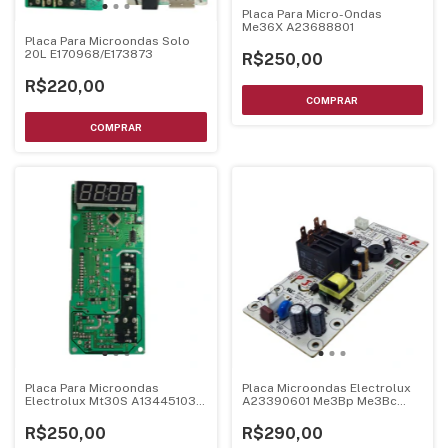
Placa Para Micro-Ondas
Me36X A23688801
Placa Para Microondas Solo
20L E170968/E173873
R$250,00
R$220,00
Placa Para Microondas
Placa Microondas Electrolux
Electrolux Mt30S A13445103
A23390601 Me3Bp Me3Bc
A04349401
Bivolt
R$250,00
R$290,00