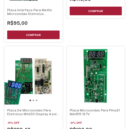
Placa Interface Para Me41x
Microondas Eletrolux
70203010
R$95,00
Placa De Microondas Para
Placa Microondas Para Pmo21
Eletrolux Mtd30 Display Azul
Mel815 127V
70002929 - Mtd30Pci-Az
-
11
%
OFF
-
0
%
OFF