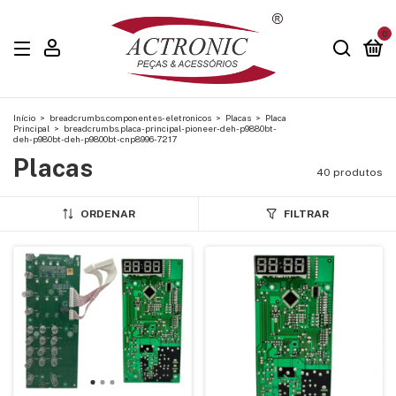
0
Início
>
breadcrumbs.componentes-eletronicos
>
Placas
>
Placa
Principal
>
breadcrumbs.placa-principal-pioneer-deh-p9880bt-
deh-p980bt-deh-p9800bt-cnp8996-7217
Placas
40 produtos
ORDENAR
FILTRAR