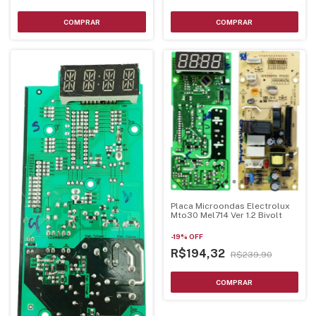
Placa Microondas Electrolux
Mto30 Mel714 Ver 1.2 Bivolt
-
19
%
OFF
R$194,32
R$239,90