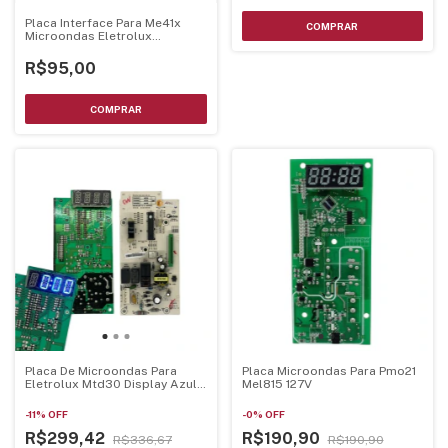
Placa Interface Para Me41x
Microondas Eletrolux
70203010
R$95,00
Placa De Microondas Para
Placa Microondas Para Pmo21
Eletrolux Mtd30 Display Azul
Mel815 127V
70002929 - Mtd30Pci-Az
-
11
%
OFF
-
0
%
OFF
R$299,42
R$190,90
R$336,67
R$190,90