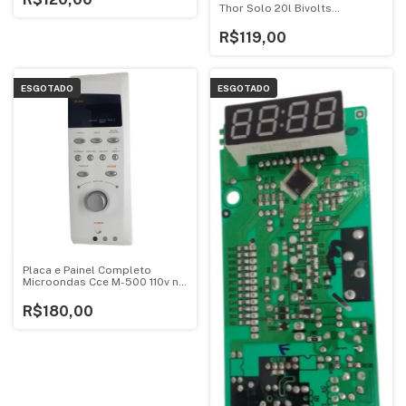
Thor Solo 20l Bivolts
V1.4ebf95
R$119,00
ESGOTADO
ESGOTADO
Placa e Painel Completo
Microondas Cce M-500 110v no
Estado
R$180,00