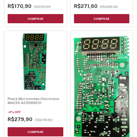
R$170,90
R$271,60
R$179,90
R$285,90
Placa Microondas Electrolux
Me23X A23689201
-
0
%
OFF
R$279,90
R$279,90