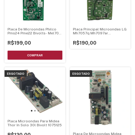
Placa De Microondas Philco
Placa Principal Microondas LG
Pms24 Pme22 Bivolts- Mel705
Mh7057q Mh7097ar
Mel706 V1.3
Ebr75234895
R$199,00
R$190,00
ESGOTADO
ESGOTADO
Placa Microondas Para Midea
Thor In Solo 30l Bivolt 1075125
Placa De Microondas Midea
R$120,00