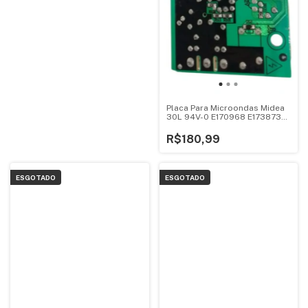
Placa Para Microondas Midea
30L 94V-0 E170968 E173873
Mtas41
R$180,99
ESGOTADO
ESGOTADO