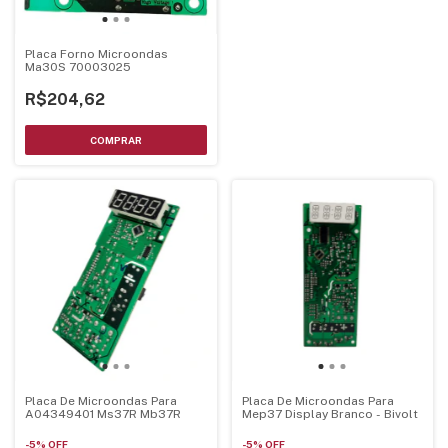
Placa Forno Microondas
Ma30S 70003025
R$204,62
Placa De Microondas Para
Placa De Microondas Para
A04349401 Ms37R Mb37R
Mep37 Display Branco - Bivolt
-
5
%
OFF
-
5
%
OFF