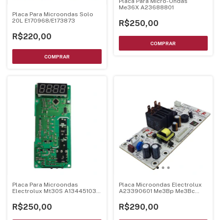
Placa Para Micro-Ondas
Me36X A23688801
Placa Para Microondas Solo
20L E170968/E173873
R$250,00
R$220,00
Placa Para Microondas
Placa Microondas Electrolux
Electrolux Mt30S A13445103
A23390601 Me3Bp Me3Bc
A04349401
Bivolt
R$250,00
R$290,00