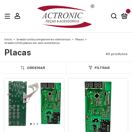
0
Início
>
breadcrumbs.componentes-eletronicos
>
Placas
>
breadcrumbs.placas-de-som-automotivo
Placas
40 produtos
ORDENAR
FILTRAR