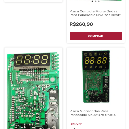
Placa Controle Micro-Ondas
Para Panasonic Nn-St27 Bivolt
R$260,90
Placa Microondas Para
Panasonic Nn-St375 St364
St354
-
5
%
OFF