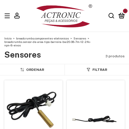
0
Início
>
breadcrumbs.componentes-eletronicos
>
Sensores
>
breadcrumbs.sensor-de-area-tipo-barreira-bw20-08-7m-12-24v-
npn-8-eixos
Sensores
3 produtos
ORDENAR
FILTRAR