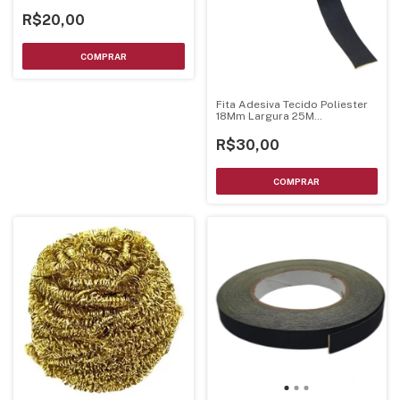
21K202
R$20,00
Fita Adesiva Tecido Poliester
18Mm Largura 25M
Comprimento - Uso Em
Eletronica
R$30,00