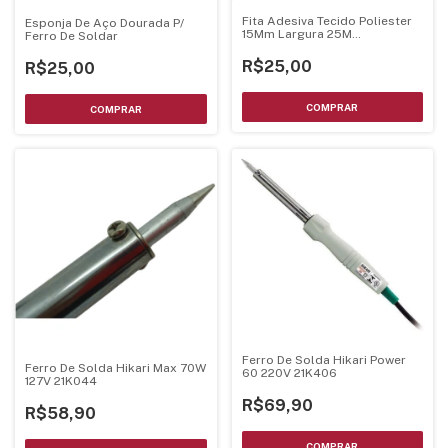
Fita Adesiva Tecido Poliester
Esponja De Aço Dourada P/
15Mm Largura 25M
Ferro De Soldar
Comprimento - Uso Em
Eletronica
R$25,00
R$25,00
Ferro De Solda Hikari Power
Ferro De Solda Hikari Max 70W
60 220V 21K406
127V 21K044
R$69,90
R$58,90