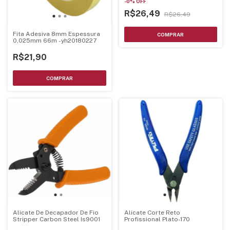
-
0
%
OFF
R$26,49
R$26,49
Fita Adesiva 8mm Espessura
0,025mm 66m -yh20180227
R$21,90
Alicate De Decapador De Fio
Alicate Corte Reto
Stripper Carbon Steel Is9001
Profissional Plato-170