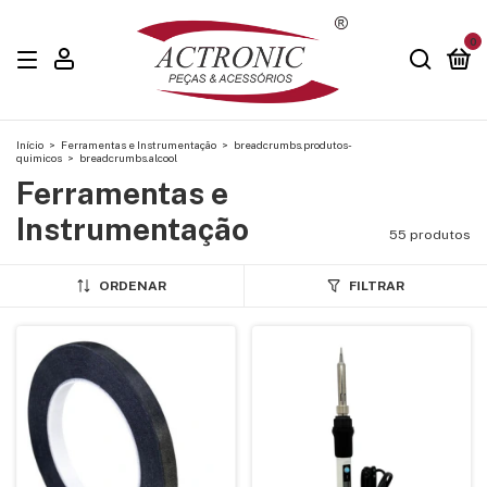
0
Início
>
Ferramentas e Instrumentação
>
breadcrumbs.produtos-
quimicos
>
breadcrumbs.alcool
Ferramentas e
Instrumentação
55 produtos
ORDENAR
FILTRAR