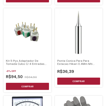
Kit 5 Pçs Adaptador De
Ponta Conica Para Para
Tomada Cubo C/ 4 Entradas
Estacao Hikari 0.4Mm Mti
Bivolt
21J056
R$36,39
-
0
%
OFF
R$94,50
R$94,50