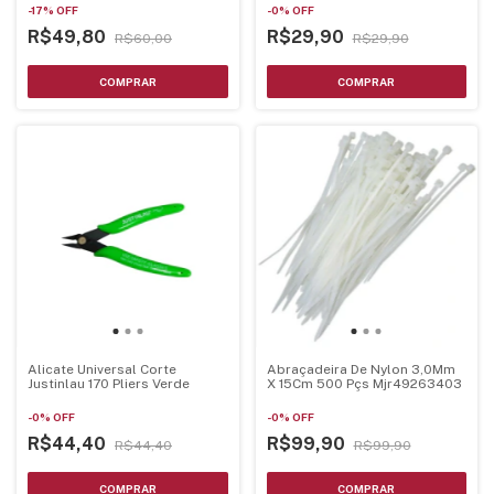
-
17
%
OFF
-
0
%
OFF
R$49,80
R$29,90
R$60,00
R$29,90
Alicate Universal Corte
Abraçadeira De Nylon 3,0Mm
Justinlau 170 Pliers Verde
X 15Cm 500 Pçs Mjr49263403
-
0
%
OFF
-
0
%
OFF
R$44,40
R$99,90
R$44,40
R$99,90