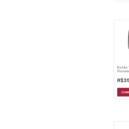
Botão 
Pionee
R$35