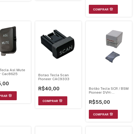
Tecla Asl Mute
r Cac8625
Botao Tecla Scan
Pioneer CAC9333
,00
R$40,00
Botão Tecla SCR / BSM
Pioneer DVH-
8780AVBT -
141230505199017
R$55,00