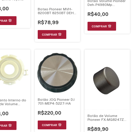
Botao Volume Pioneer
Deh-P4980Mp
,00
P4950Mp Deh-P40Mp
Botao Pioneer MVH-
30Mp Cromado -
8200BT 8250BT DEH-
R$40,00
Yaa5008
8300BT 8350BT DEH-
5280SD CXE2574
R$78,99
Botão JOG Pioneer DJ
nto Interno do
701-MEP4-5227-HA
de Volume
r DEH-2080MP /
50MP / DEH-
R$220,00
,00
P – YNS5255
Botão de Volume
Pioneer FX-MG8247ZT
– Lexus ES330
R$89,90