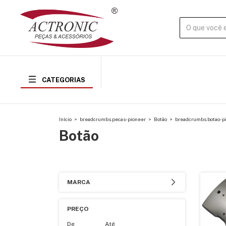
CATEGORIAS
Início
>
breadcrumbs.pecas-pioneer
>
Botão
>
breadcrumbs.botao-pi
Botão
MARCA
PREÇO
De
Até