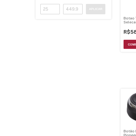
APLICAR
Botao 
Seleca
Pione
- Xac7
R$58
Botão 
Pionee