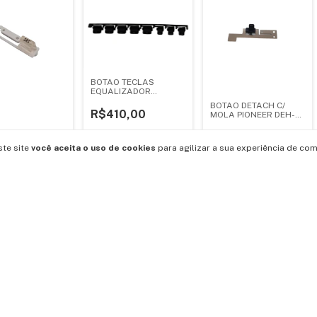
BOTAO TECLAS
EQUALIZADOR
PIONEER DEQ-7600
BOTAO DETACH C/
R$410,00
MOLA PIONEER DEH-
P6900IB DEH-
P6000UB DVH-
R$70,00
Tecla Pioneer
P4150UB
ste site
você aceita o uso de cookies
para agilizar a sua experiência de com
00R DEH-1600 -
1
,00