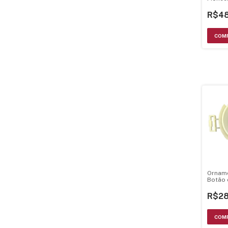
R$48
Orname
Botão 
Pionee
DEH-20
R$28
2000M