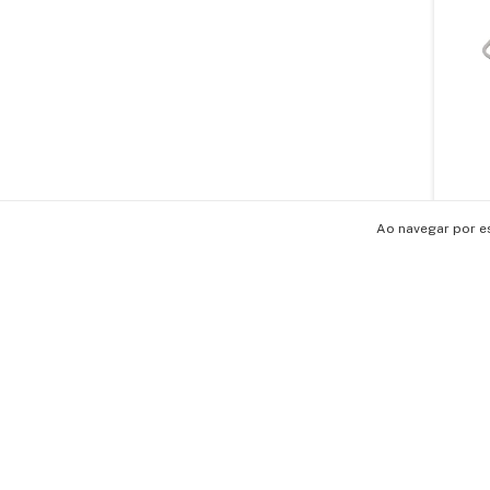
Botao 
Ao navegar por e
DEH-16
YAC501
R$25