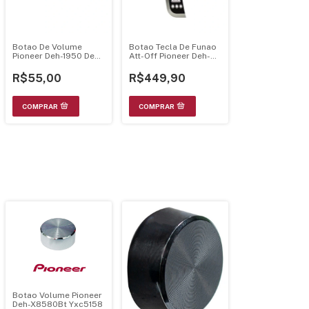
Botao De Volume
Botao Tecla De Funao
Pioneer Deh-1950 Deh-
Att-Off Pioneer Deh-
1900R Deh-1920R Deh-
P1Y Deh-P8Mp
1980Mpg
R$55,00
R$449,90
Botao Volume Pioneer
Deh-X8580Bt Yxc5158