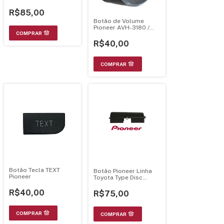
R$85,00
Botão de Volume
Pioneer AVH-3180 /
AVH-3880 / AVH-4880
/ AVH-3580 –
R$40,00
141230514243017
Botão Tecla TEXT
Botão Pioneer Linha
Pioneer
Toyota Type Disc
Cac9346
R$40,00
R$75,00