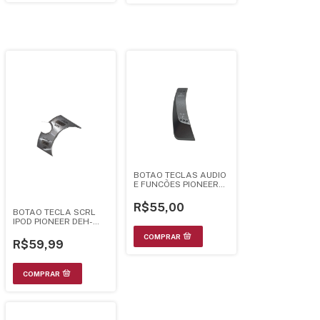
BOTAO TECLAS AUDIO
E FUNCÕES PIONEER
DEH-30MP - YXA5144
R$55,00
BOTAO TECLA SCRL
IPOD PIONEER DEH-
P4080UB DEH-
P4050UB DEH-
R$59,99
P4000UB - YXA5324