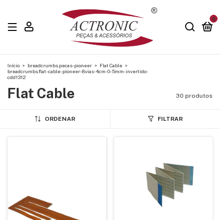
0
Início
>
breadcrumbs.pecas-pioneer
>
Flat Cable
>
breadcrumbs.flat-cable-pioneer-8vias-4cm-0-5mm-invertido-
cdd1312
Flat Cable
30 produtos
ORDENAR
FILTRAR