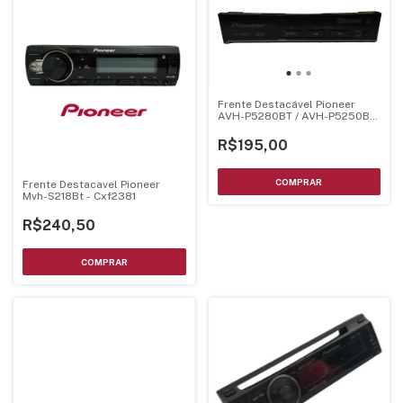
Frente Destacável Pioneer
AVH-P5280BT / AVH-P5250BT
/ AVH-5480DVD / AVH-
P6380BT
R$195,00
Frente Destacavel Pioneer
Mvh-S218Bt - Cxf2381
R$240,50