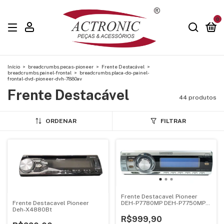
0
Início
>
breadcrumbs.pecas-pioneer
>
Frente Destacável
>
breadcrumbs.painel-frontal
>
breadcrumbs.placa-do-painel-
frontal-dvd-pioneer-dvh-7880av
Frente Destacável
44 produtos
ORDENAR
FILTRAR
Frente Destacavel Pioneer
DEH-P7780MP DEH-P7750MP
Frente Destacavel Pioneer
DEH-P7700MP - NOVA
Deh-X4880Bt
R$999,90