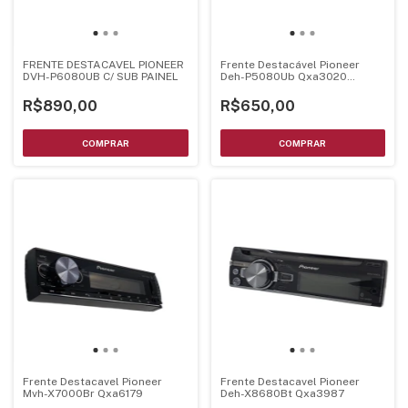
FRENTE DESTACAVEL PIONEER
Frente Destacável Pioneer
DVH-P6080UB C/ SUB PAINEL
Deh-P5080Ub Qxa3020
Mosfet 50Wx4
R$890,00
R$650,00
Frente Destacavel Pioneer
Frente Destacavel Pioneer
Mvh-X7000Br Qxa6179
Deh-X8680Bt Qxa3987