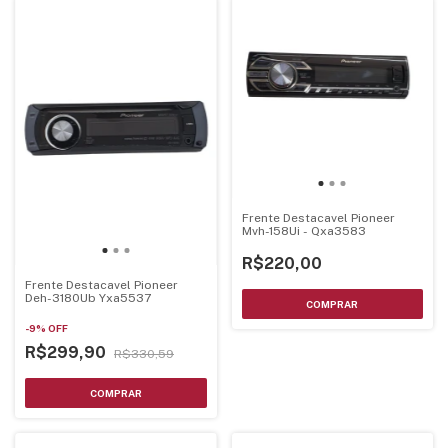
Frente Destacavel Pioneer
Mvh-158Ui - Qxa3583
R$220,00
Frente Destacavel Pioneer
Deh-3180Ub Yxa5537
-
9
%
OFF
R$299,90
R$330,59