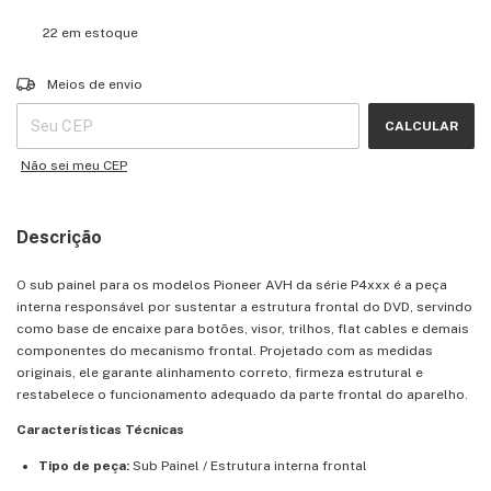
22
em estoque
Entregas para o CEP:
ALTERAR CEP
Meios de envio
CALCULAR
Não sei meu CEP
Descrição
O sub painel para os modelos Pioneer AVH da série P4xxx é a peça
interna responsável por sustentar a estrutura frontal do DVD, servindo
como base de encaixe para botões, visor, trilhos, flat cables e demais
componentes do mecanismo frontal. Projetado com as medidas
originais, ele garante alinhamento correto, firmeza estrutural e
restabelece o funcionamento adequado da parte frontal do aparelho.
Características Técnicas
Tipo de peça:
Sub Painel / Estrutura interna frontal