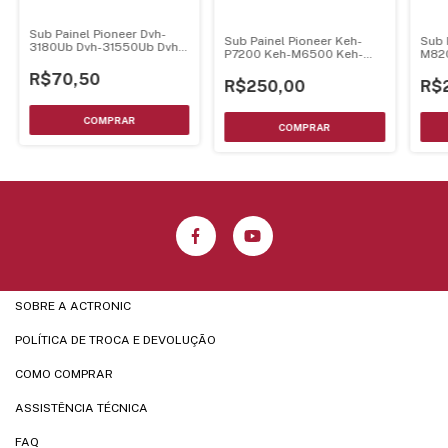
Sub Painel Pioneer Dvh-
Sub Painel Pioneer Keh-
Sub 
3180Ub Dvh-31550Ub Dvh-
P7200 Keh-M6500 Keh-
M820
3100Ub
M6550 Keh-M680 Keh-
R$70,50
M7500 - Vintage
R$250,00
R$
SOBRE A ACTRONIC
POLÍTICA DE TROCA E DEVOLUÇÃO
COMO COMPRAR
ASSISTÊNCIA TÉCNICA
FAQ