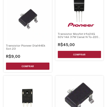
Transistor Mosfet Irfiz24G
60V 14A 37W Canal N To-220F
Original Pionner
R$45,00
Transistor Pioneer Dta144Ek
Sot-23
R$9,00