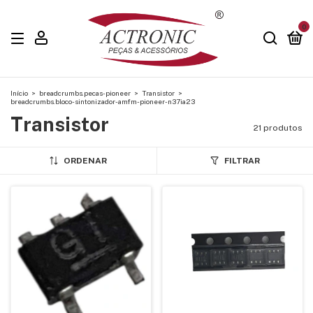
0
Início
>
breadcrumbs.pecas-pioneer
>
Transistor
>
breadcrumbs.bloco-sintonizador-amfm-pioneer-n37ia23
Transistor
21 produtos
ORDENAR
FILTRAR