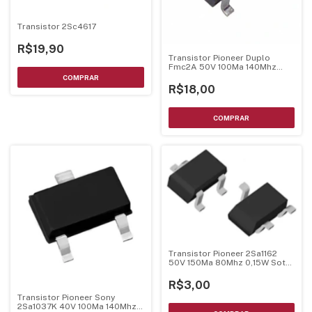
Transistor 2Sc4617
R$19,90
Transistor Pioneer Duplo
Fmc2A 50V 100Ma 140Mhz
Sot-23-5
R$18,00
Transistor Pioneer 2Sa1162
50V 150Ma 80Mhz 0,15W Sot-
23
R$3,00
Transistor Pioneer Sony
2Sa1037K 40V 100Ma 140Mhz