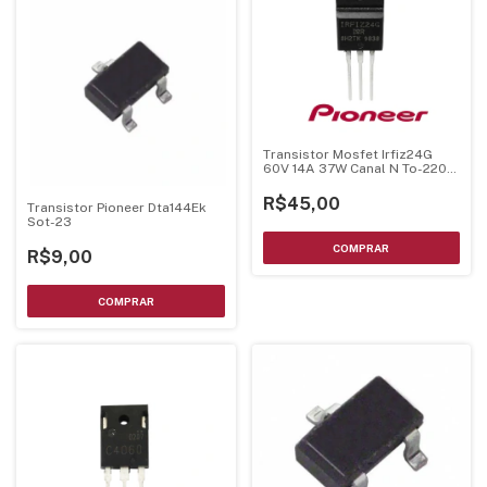
Transistor Mosfet Irfiz24G
60V 14A 37W Canal N To-220F
Original Pionner
R$45,00
Transistor Pioneer Dta144Ek
Sot-23
R$9,00