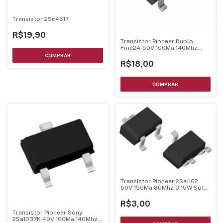
Transistor 2Sc4617
R$19,90
Transistor Pioneer Duplo
Fmc2A 50V 100Ma 140Mhz
Sot-23-5
R$18,00
Transistor Pioneer 2Sa1162
50V 150Ma 80Mhz 0,15W Sot-
23
R$3,00
Transistor Pioneer Sony
2Sa1037K 40V 100Ma 140Mhz