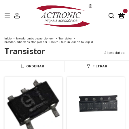
0
Início
>
breadcrumbs.pecas-pioneer
>
Transistor
>
breadcrumbs.transistor-pioneer-2sb1243-60v-3a-70mhz-1w-dip-3
Transistor
21 produtos
ORDENAR
FILTRAR