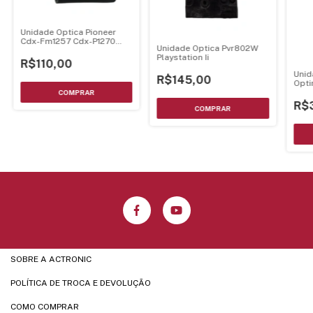
Unidade Optica Pioneer
Cdx-Fm1257 Cdx-P1270
Unidade Optica Pvr802W
Cdx-P1280 Fh-P920R Deh-
Playstation Ii
P8000R Deh-P7000R
R$110,00
Cxx1285
Unid
R$145,00
Opti
R$
SOBRE A ACTRONIC
POLÍTICA DE TROCA E DEVOLUÇÃO
COMO COMPRAR