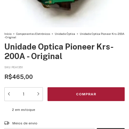
Início
>
Componentes Eletrônicos
>
Unidade Óptica
>
Unidade Optica Pioneer Krs-200A
- Original
Unidade Optica Pioneer Krs-
200A - Original
SKU:
PEA1351
R$465,00
2
em estoque
Entregas para o CEP:
ALTERAR CEP
Meios de envio