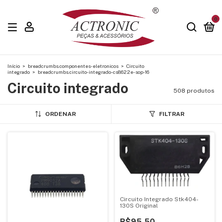
0
Início
>
breadcrumbs.componentes-eletronicos
>
Circuito
integrado
>
breadcrumbs.circuito-integrado-cs8622e-sop-16
Circuito integrado
508 produtos
ORDENAR
FILTRAR
Circuito Integrado Stk404-
130S Original
R$95,50