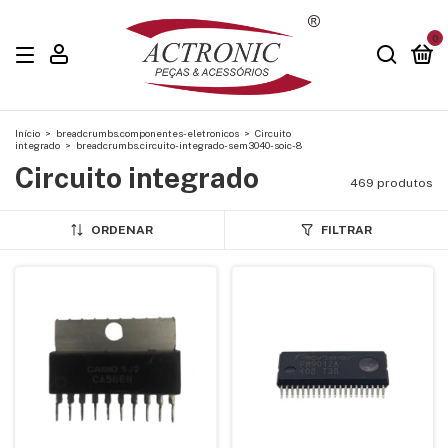
0
Início
>
breadcrumbs.componentes-eletronicos
>
Circuito
integrado
>
breadcrumbs.circuito-integrado-sem3040-soic-8
Circuito integrado
469 produtos
ORDENAR
FILTRAR