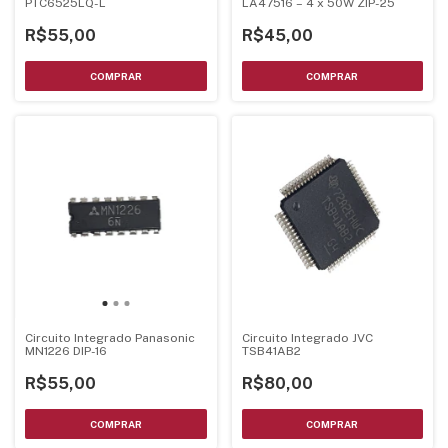
PTC6525LQ-L
LA47516 – 4 x 50W ZIP-25
R$55,00
R$45,00
Circuito Integrado Panasonic
Circuito Integrado JVC
MN1226 DIP-16
TSB41AB2
R$55,00
R$80,00