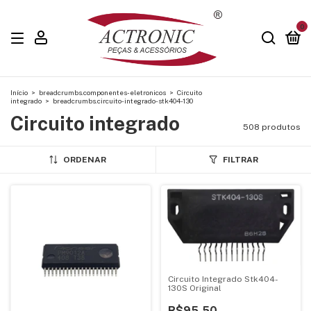
0
Início
>
breadcrumbs.componentes-eletronicos
>
Circuito
integrado
>
breadcrumbs.circuito-integrado-stk404-130
Circuito integrado
508 produtos
ORDENAR
FILTRAR
Circuito Integrado Stk404-
130S Original
R$95,50