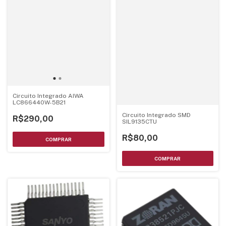
Circuito Integrado AIWA
LC866440W-5B21
Circuito Integrado SMD
R$290,00
SIL9135CTU
R$80,00