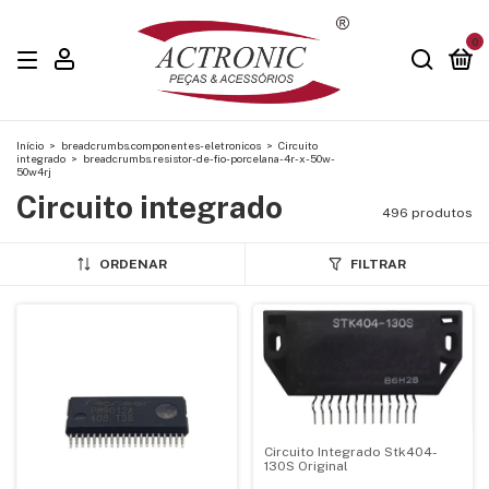
0
Início
>
breadcrumbs.componentes-eletronicos
>
Circuito
integrado
>
breadcrumbs.resistor-de-fio-porcelana-4r-x-50w-
50w4rj
Circuito integrado
496 produtos
ORDENAR
FILTRAR
Circuito Integrado Stk404-
130S Original